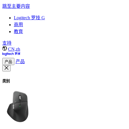
跳至主要内容
Logitech 罗技 G
商用
教育
支持
CN,zh
产品
产品
类别