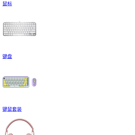
鼠标
键盘
键鼠套装