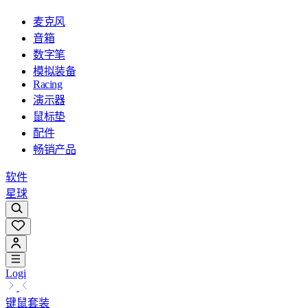
麦克风
音箱
数字笔
模拟装备
Racing
演示器
鼠标垫
配件
畅销产品
软件
星球
Logi
键鼠套装