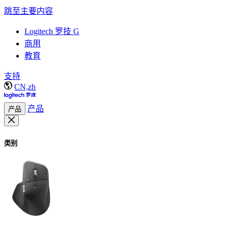
跳至主要内容
Logitech 罗技 G
商用
教育
支持
CN,zh
产品
产品
类别