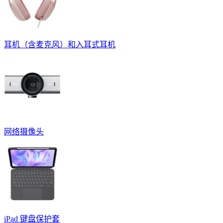
耳机（含麦克风）和入耳式耳机
网络摄像头
iPad 键盘保护套