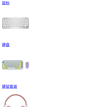
鼠标
键盘
键鼠套装