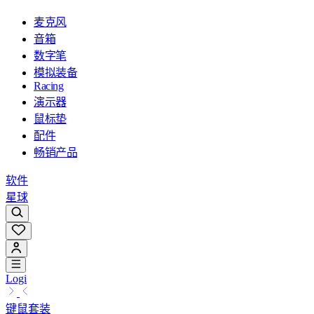
麦克风
音箱
数字笔
模拟装备
Racing
演示器
鼠标垫
配件
畅销产品
软件
星球
Logi
键鼠套装