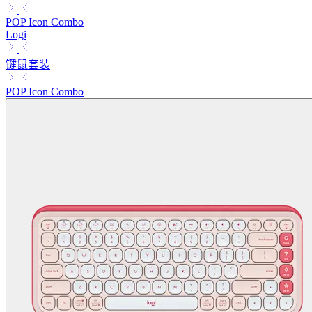
POP Icon Combo
Logi
键鼠套装
POP Icon Combo