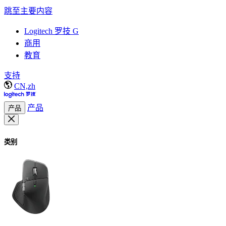
跳至主要内容
Logitech 罗技 G
商用
教育
支持
CN,zh
产品
产品
类别