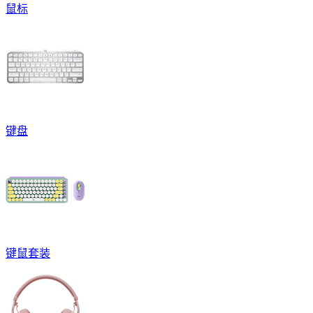
鼠标
键盘
键鼠套装