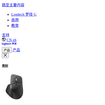
跳至主要内容
Logitech 罗技 G
商用
教育
支持
CN,zh
产品
产品
类别