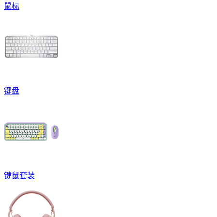
鼠标
键盘
键鼠套装