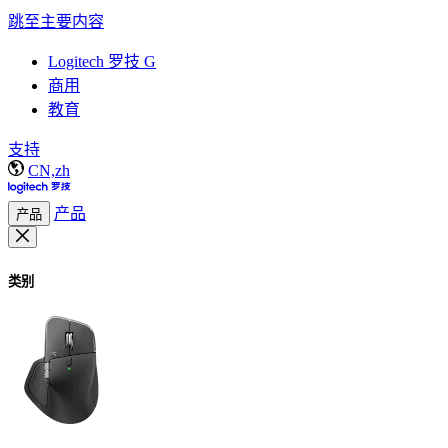
跳至主要内容
Logitech 罗技 G
商用
教育
支持
CN,zh
产品
产品
类别