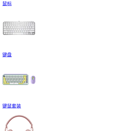
鼠标
键盘
键鼠套装