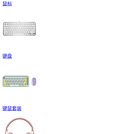
鼠标
键盘
键鼠套装