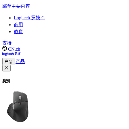
跳至主要内容
Logitech 罗技 G
商用
教育
支持
CN,zh
产品
产品
类别