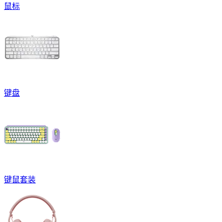
鼠标
键盘
键鼠套装