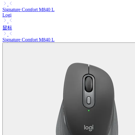
Signature Comfort M840 L
Logi
鼠标
Signature Comfort M840 L