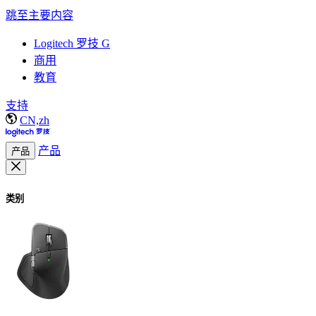
跳至主要内容
Logitech 罗技 G
商用
教育
支持
CN,zh
产品
产品
类别