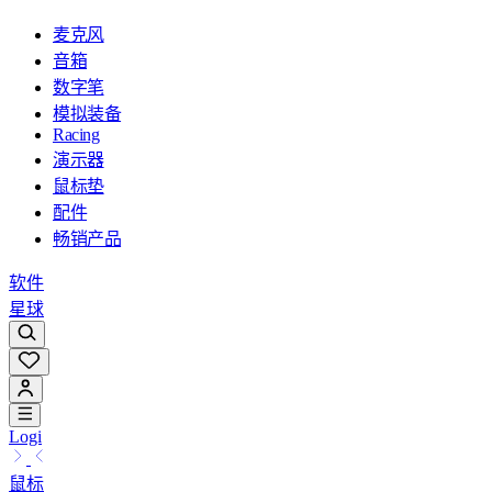
麦克风
音箱
数字笔
模拟装备
Racing
演示器
鼠标垫
配件
畅销产品
软件
星球
Logi
鼠标