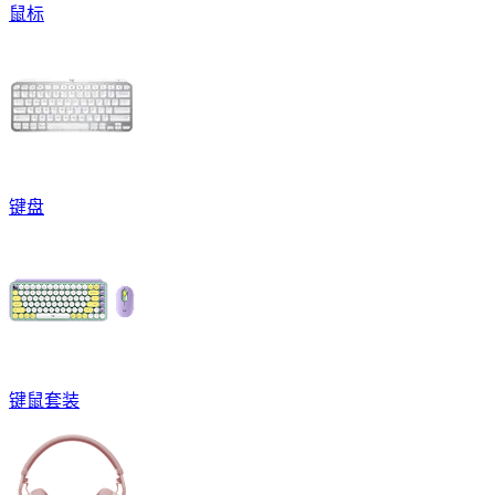
鼠标
键盘
键鼠套装