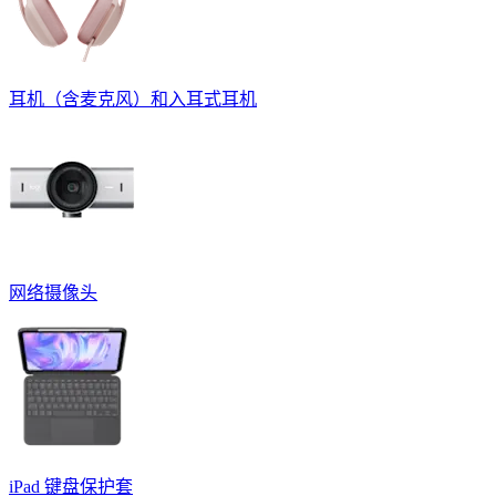
耳机（含麦克风）和入耳式耳机
网络摄像头
iPad 键盘保护套