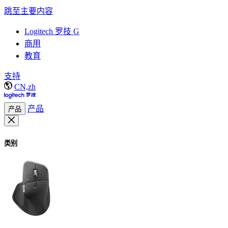
跳至主要内容
Logitech 罗技 G
商用
教育
支持
CN,zh
产品
产品
类别