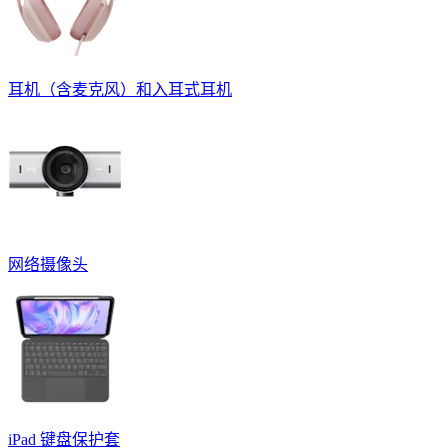
耳机（含麦克风）和入耳式耳机
网络摄像头
iPad 键盘保护套