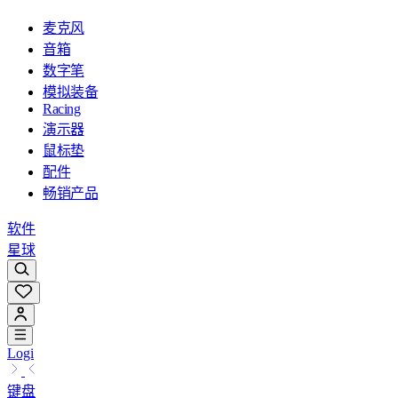
麦克风
音箱
数字笔
模拟装备
Racing
演示器
鼠标垫
配件
畅销产品
软件
星球
Logi
键盘