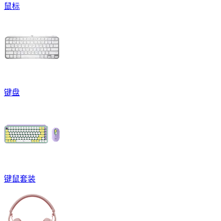
鼠标
键盘
键鼠套装