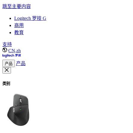
跳至主要内容
Logitech 罗技 G
商用
教育
支持
CN,zh
产品
产品
类别