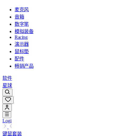
麦克风
音箱
数字笔
模拟装备
Racing
演示器
鼠标垫
配件
畅销产品
软件
星球
Logi
键鼠套装