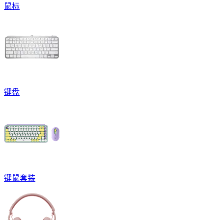
鼠标
键盘
键鼠套装