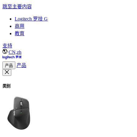
跳至主要内容
Logitech 罗技 G
商用
教育
支持
CN,zh
产品
产品
类别