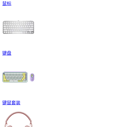
鼠标
键盘
键鼠套装