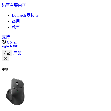
跳至主要内容
Logitech 罗技 G
商用
教育
支持
CN,zh
产品
产品
类别