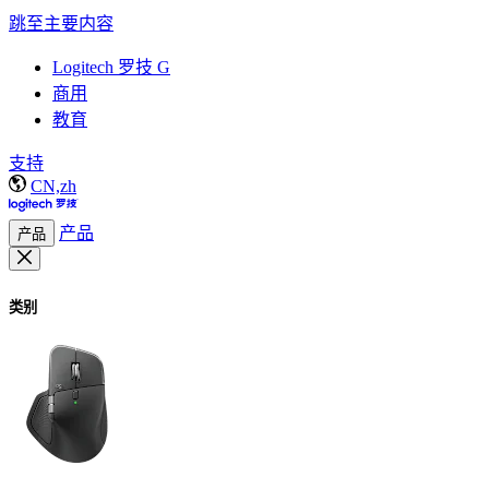
跳至主要内容
Logitech 罗技 G
商用
教育
支持
CN,zh
产品
产品
类别