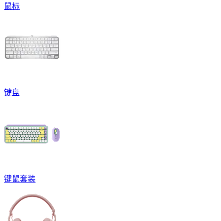
鼠标
键盘
键鼠套装