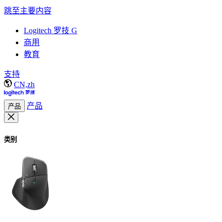
跳至主要内容
Logitech 罗技 G
商用
教育
支持
CN,zh
产品
产品
类别