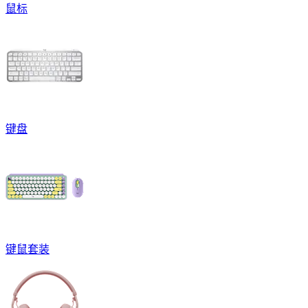
鼠标
键盘
键鼠套装