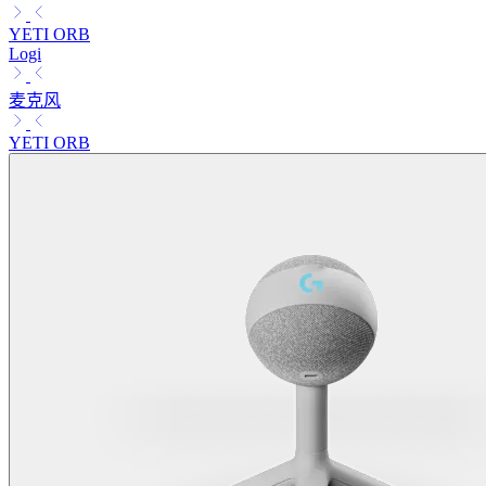
YETI ORB
Logi
麦克风
YETI ORB