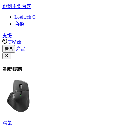
跳到主要內容
Logitech G
商務
支援
TW,zh
產品
產品
照類別選購
滑鼠