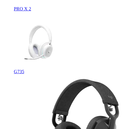
PRO X 2
G735