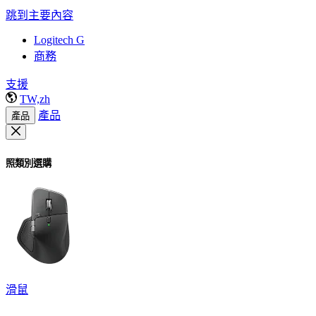
跳到主要內容
Logitech G
商務
支援
TW,zh
產品
產品
照類別選購
滑鼠