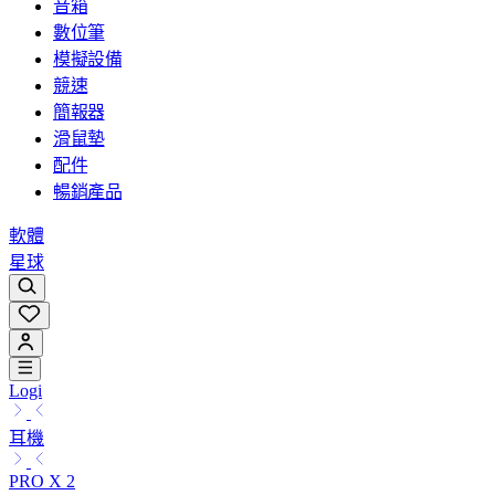
音箱
數位筆
模擬設備
競速
簡報器
滑鼠墊
配件
暢銷產品
軟體
星球
Logi
耳機
PRO X 2