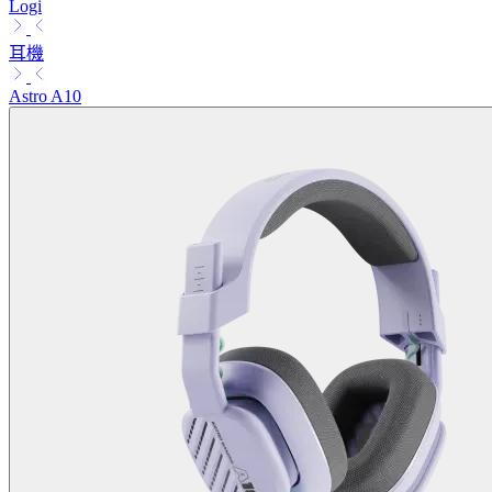
Logi
耳機
Astro A10