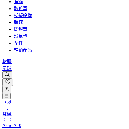
音箱
數位筆
模擬設備
競速
簡報器
滑鼠墊
配件
暢銷產品
軟體
星球
Logi
耳機
Astro A10