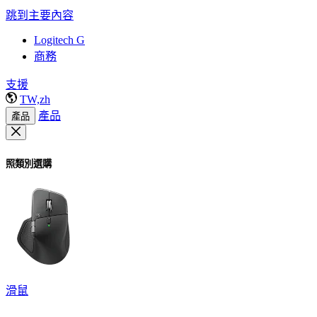
跳到主要內容
Logitech G
商務
支援
TW,zh
產品
產品
照類別選購
滑鼠