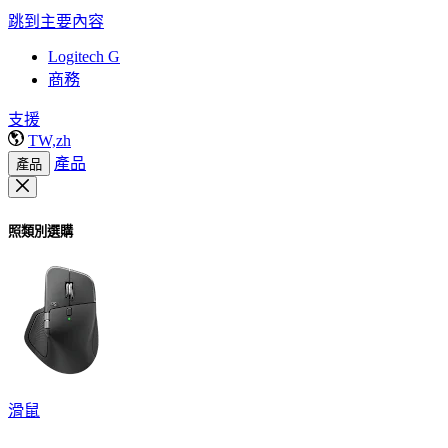
跳到主要內容
Logitech G
商務
支援
TW,zh
產品
產品
照類別選購
滑鼠