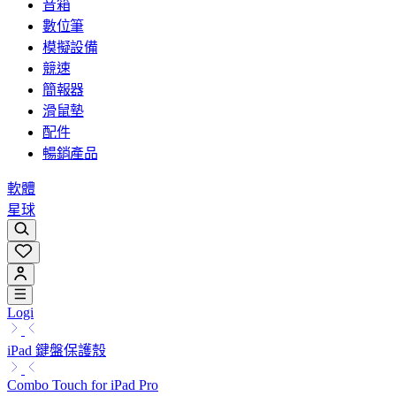
音箱
數位筆
模擬設備
競速
簡報器
滑鼠墊
配件
暢銷產品
軟體
星球
Logi
iPad 鍵盤保護殼
Combo Touch for iPad Pro