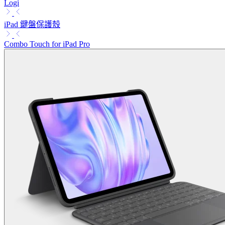
Logi
iPad 鍵盤保護殼
Combo Touch for iPad Pro