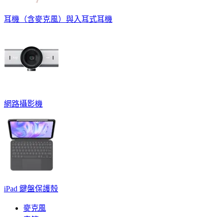
耳機（含麥克風）與入耳式耳機
網路攝影機
iPad 鍵盤保護殼
麥克風