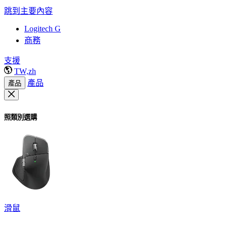
跳到主要內容
Logitech G
商務
支援
TW,zh
產品
產品
照類別選購
滑鼠