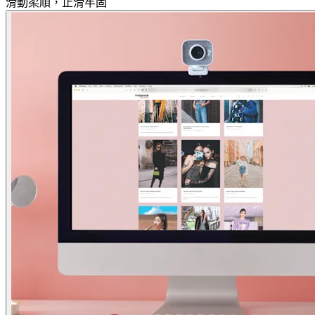
滑動柔順，止滑牢固