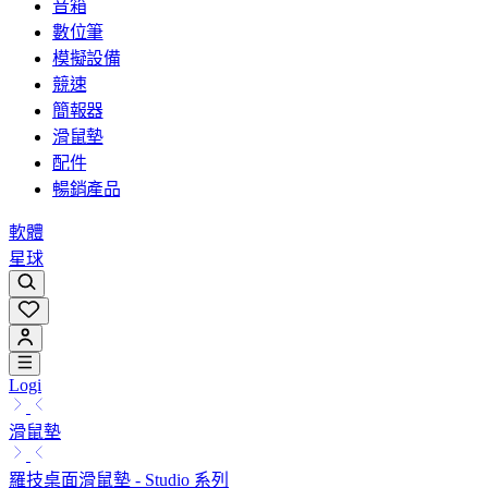
音箱
數位筆
模擬設備
競速
簡報器
滑鼠墊
配件
暢銷產品
軟體
星球
Logi
滑鼠墊
羅技桌面滑鼠墊 - Studio 系列