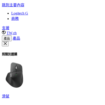
跳到主要內容
Logitech G
商務
支援
TW,zh
產品
產品
照類別選購
滑鼠