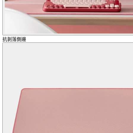
抗剝落側邊