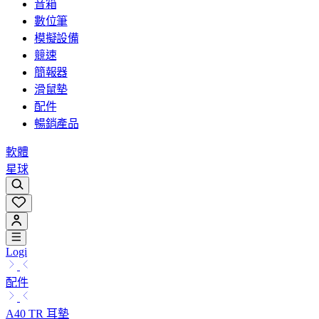
音箱
數位筆
模擬設備
競速
簡報器
滑鼠墊
配件
暢銷產品
軟體
星球
Logi
配件
A40 TR 耳墊