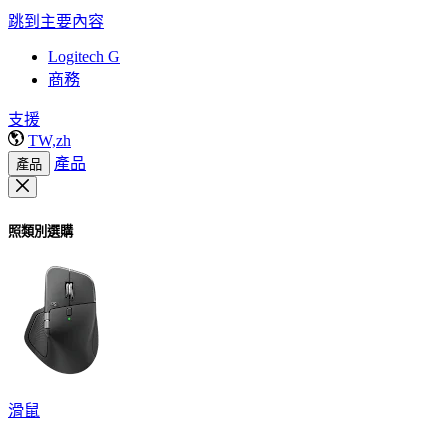
跳到主要內容
Logitech G
商務
支援
TW,zh
產品
產品
照類別選購
滑鼠