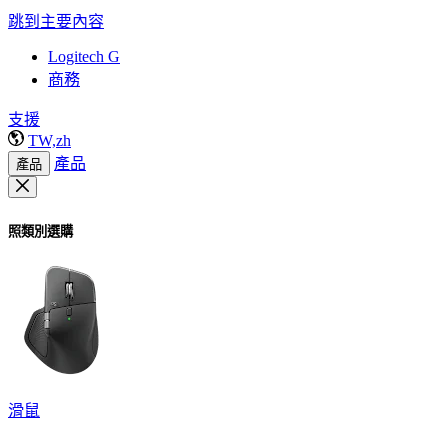
跳到主要內容
Logitech G
商務
支援
TW,zh
產品
產品
照類別選購
滑鼠