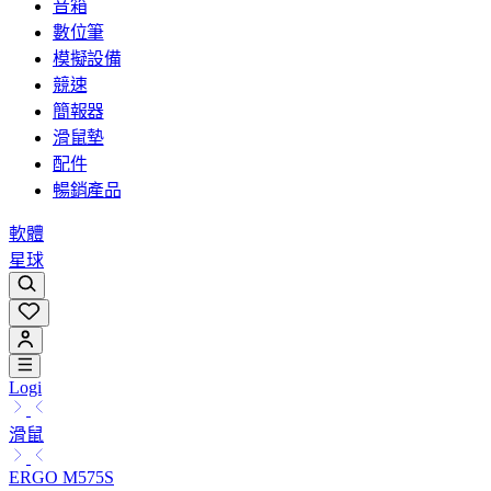
音箱
數位筆
模擬設備
競速
簡報器
滑鼠墊
配件
暢銷產品
軟體
星球
Logi
滑鼠
ERGO M575S