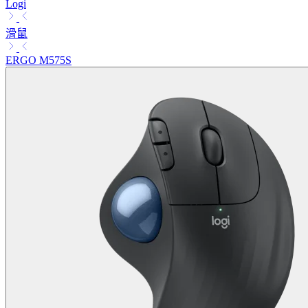
Logi
滑鼠
ERGO M575S