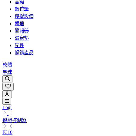
音箱
數位筆
模擬設備
競速
簡報器
滑鼠墊
配件
暢銷產品
軟體
星球
Logi
遊戲控制器
F310