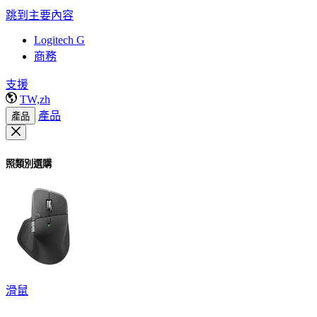
跳到主要內容
Logitech G
商務
支援
TW,zh
產品
產品
照類別選購
滑鼠