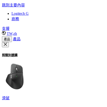
跳到主要內容
Logitech G
商務
支援
TW,zh
產品
產品
照類別選購
滑鼠