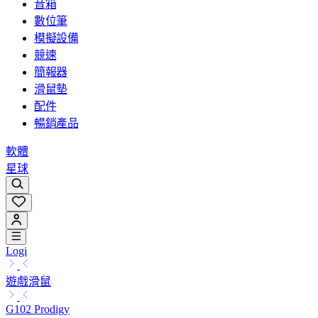
音箱
數位筆
模擬設備
競速
簡報器
滑鼠墊
配件
暢銷產品
軟體
星球
Logi
遊戲滑鼠
G102 Prodigy