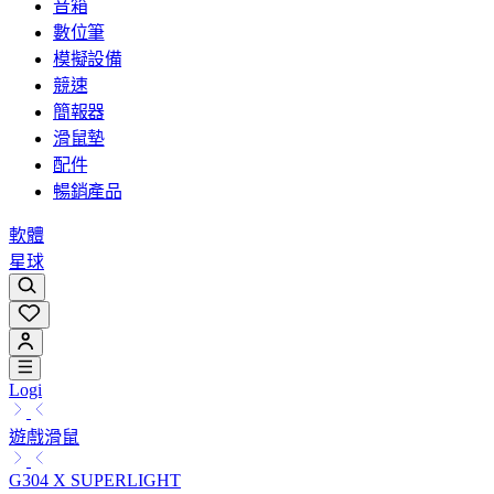
音箱
數位筆
模擬設備
競速
簡報器
滑鼠墊
配件
暢銷產品
軟體
星球
Logi
遊戲滑鼠
G304 X SUPERLIGHT