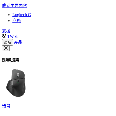
跳到主要內容
Logitech G
商務
支援
TW,zh
產品
產品
照類別選購
滑鼠