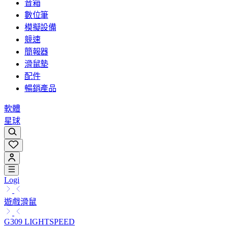
音箱
數位筆
模擬設備
競速
簡報器
滑鼠墊
配件
暢銷產品
軟體
星球
Logi
遊戲滑鼠
G309 LIGHTSPEED