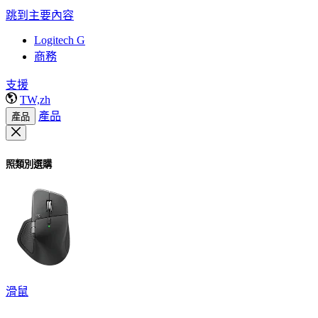
跳到主要內容
Logitech G
商務
支援
TW,zh
產品
產品
照類別選購
滑鼠