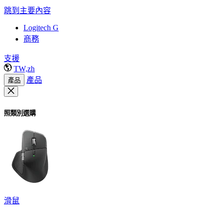
跳到主要內容
Logitech G
商務
支援
TW,zh
產品
產品
照類別選購
滑鼠