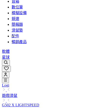
音箱
數位筆
模擬設備
競速
簡報器
滑鼠墊
配件
暢銷產品
軟體
星球
Logi
遊戲滑鼠
G502 X LIGHTSPEED