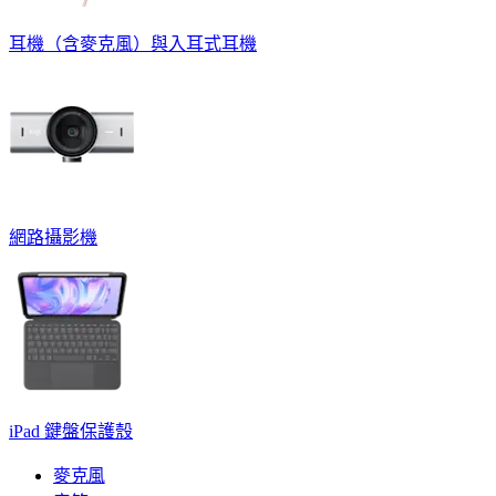
耳機（含麥克風）與入耳式耳機
網路攝影機
iPad 鍵盤保護殼
麥克風