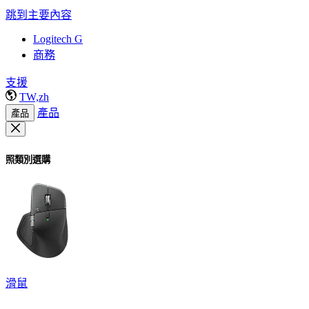
跳到主要內容
Logitech G
商務
支援
TW,zh
產品
產品
照類別選購
滑鼠