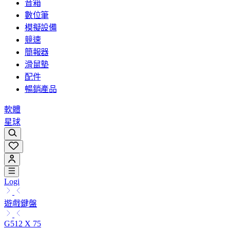
音箱
數位筆
模擬設備
競速
簡報器
滑鼠墊
配件
暢銷產品
軟體
星球
Logi
遊戲鍵盤
G512 X 75