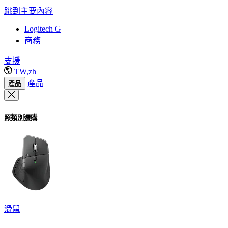
跳到主要內容
Logitech G
商務
支援
TW,zh
產品
產品
照類別選購
滑鼠