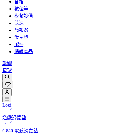
音箱
數位筆
模擬設備
競速
簡報器
滑鼠墊
配件
暢銷產品
軟體
星球
Logi
遊戲滑鼠墊
G840 電競滑鼠墊