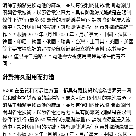
消除了頻繁更換電池的麻煩，並具有便利的開啟/關閉電源開
關與省電技術，以節省電池電力。具有防濺灑5測試是在限制
條件下進行 (最多 60 毫升的液體濺灑量)。請勿將鍵盤浸入液
體中。設計與耐用的按鍵，讓您即使遭遇任何意外都能繼續工
作。 * 根據 2019 年 7月到 2020 年 7 月加拿大、中國、法國、
德國、印尼、韓國、俄國、瑞典、台灣、土耳其、英國、美國
等主要市場總計的羅技滑鼠與鍵盤獨立銷售資料 (以數量計
算)。僅限零售通路。 * 電池壽命視使用與運算條件而有不
同。
針對持久耐用而打造
K400 在品質和可靠性方面，都具有羅技賴以成為世界第一滑
鼠和鍵盤領導廠商的高標準。最久可達 18 個月的電池壽命 ，
消除了頻繁更換電池的麻煩，並具有便利的開啟/關閉電源開
關與省電技術，以節省電池電力。具有防濺灑5測試是在限制
條件下進行 (最多 60 毫升的液體濺灑量)。請勿將鍵盤浸入液
體中。設計與耐用的按鍵，讓您即使遭遇任何意外都能繼續工
作。 * 根據 2019 年 7月到 2020 年 7 月加拿大、中國、法國、