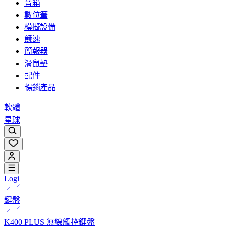
音箱
數位筆
模擬設備
競速
簡報器
滑鼠墊
配件
暢銷產品
軟體
星球
Logi
鍵盤
K400 PLUS 無線觸控鍵盤