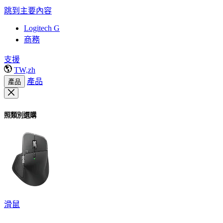
跳到主要內容
Logitech G
商務
支援
TW,zh
產品
產品
照類別選購
滑鼠