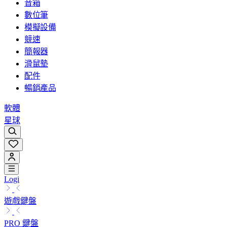
音箱
數位筆
模擬設備
競速
簡報器
滑鼠墊
配件
暢銷產品
軟體
星球
Logi
遊戲鍵盤
PRO 鍵盤