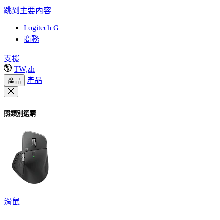
跳到主要內容
Logitech G
商務
支援
TW,zh
產品
產品
照類別選購
滑鼠