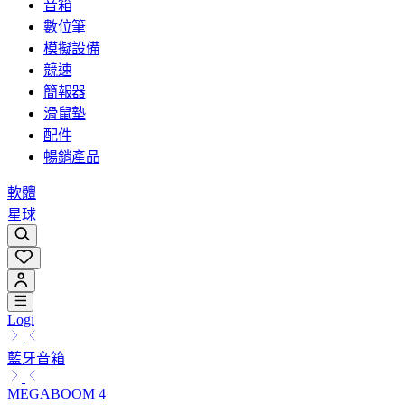
音箱
數位筆
模擬設備
競速
簡報器
滑鼠墊
配件
暢銷產品
軟體
星球
Logi
藍牙音箱
MEGABOOM 4