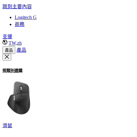
跳到主要內容
Logitech G
商務
支援
TW,zh
產品
產品
照類別選購
滑鼠