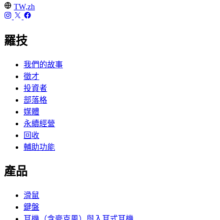
TW,zh
羅技
我們的故事
徵才
投資者
部落格
媒體
永續經營
回收
輔助功能
產品
滑鼠
鍵盤
耳機（含麥克風）與入耳式耳機