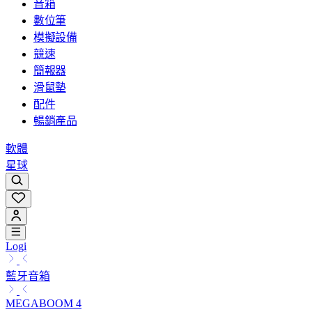
音箱
數位筆
模擬設備
競速
簡報器
滑鼠墊
配件
暢銷產品
軟體
星球
Logi
藍牙音箱
MEGABOOM 4