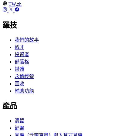
TW,zh
羅技
我們的故事
徵才
投資者
部落格
媒體
永續經營
回收
輔助功能
產品
滑鼠
鍵盤
耳機（含麥克風）與入耳式耳機