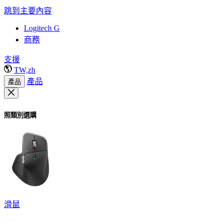
跳到主要內容
Logitech G
商務
支援
TW,zh
產品
產品
照類別選購
滑鼠