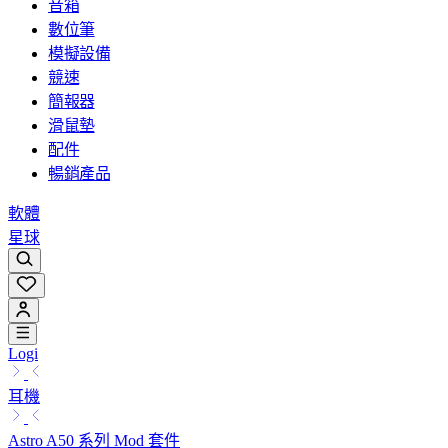
音箱
數位筆
模擬設備
競速
簡報器
滑鼠墊
配件
暢銷產品
軟體
星球
Logi
耳機
Astro A50 系列 Mod 套件