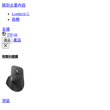
跳到主要內容
Logitech G
商務
支援
TW,zh
產品
產品
照類別選購
滑鼠