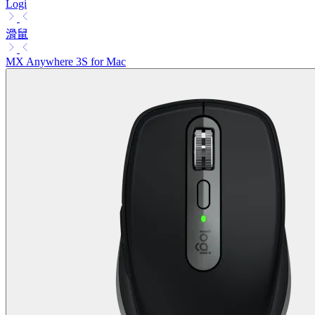
Logi
滑鼠
MX Anywhere 3S for Mac