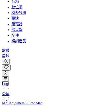
音箱
數位筆
模擬設備
競速
簡報器
滑鼠墊
配件
暢銷產品
軟體
星球
Logi
滑鼠
MX Anywhere 3S for Mac