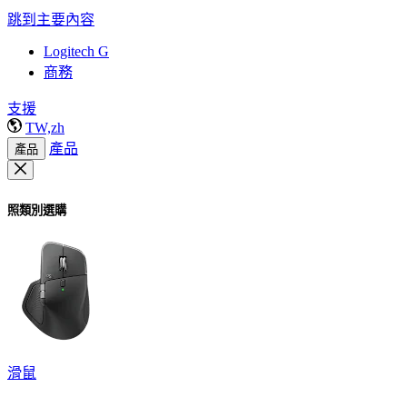
跳到主要內容
Logitech G
商務
支援
TW,zh
產品
產品
照類別選購
滑鼠