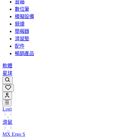
音箱
數位筆
模擬設備
競速
簡報器
滑鼠墊
配件
暢銷產品
軟體
星球
Logi
滑鼠
MX Ergo S