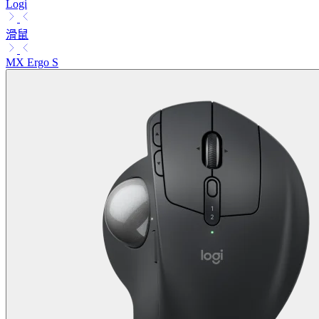
Logi
滑鼠
MX Ergo S