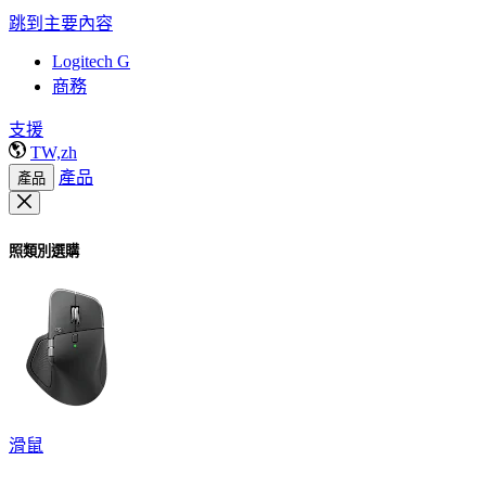
跳到主要內容
Logitech G
商務
支援
TW,zh
產品
產品
照類別選購
滑鼠