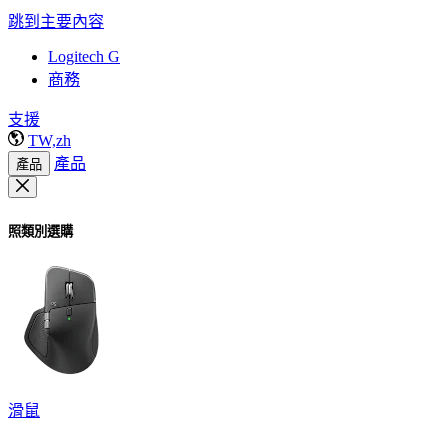
跳到主要內容
Logitech G
商務
支援
TW,zh
產品
產品
照類別選購
滑鼠