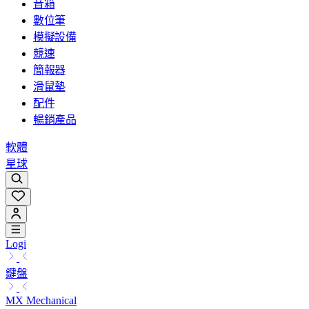
音箱
數位筆
模擬設備
競速
簡報器
滑鼠墊
配件
暢銷產品
軟體
星球
Logi
鍵盤
MX Mechanical