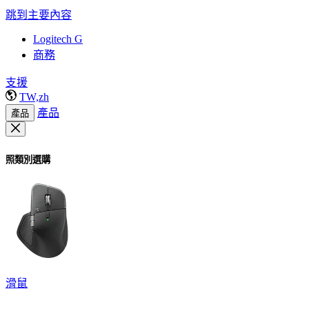
跳到主要內容
Logitech G
商務
支援
TW,zh
產品
產品
照類別選購
滑鼠