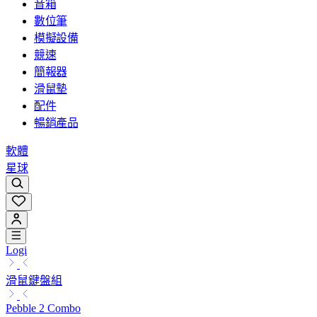
音箱
數位筆
模擬設備
競速
簡報器
滑鼠墊
配件
暢銷產品
軟體
星球
Logi
滑鼠鍵盤組
Pebble 2 Combo