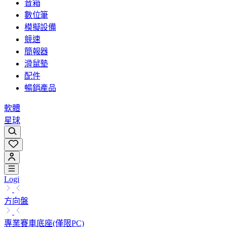
音箱
數位筆
模擬設備
競速
簡報器
滑鼠墊
配件
暢銷產品
軟體
星球
Logi
方向盤
專業賽車底座(僅限PC)