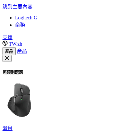
跳到主要內容
Logitech G
商務
支援
TW,zh
產品
產品
照類別選購
滑鼠