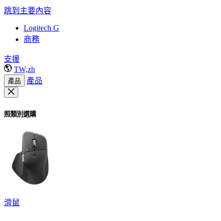
跳到主要內容
Logitech G
商務
支援
TW,zh
產品
產品
照類別選購
滑鼠