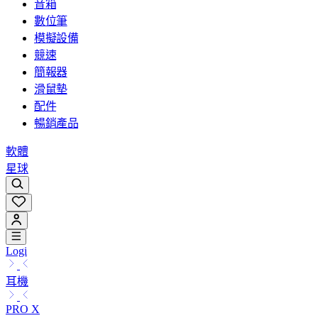
音箱
數位筆
模擬設備
競速
簡報器
滑鼠墊
配件
暢銷產品
軟體
星球
Logi
耳機
PRO X