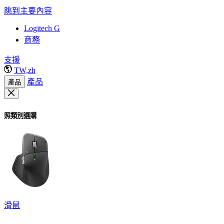
跳到主要內容
Logitech G
商務
支援
TW,zh
產品
產品
照類別選購
滑鼠