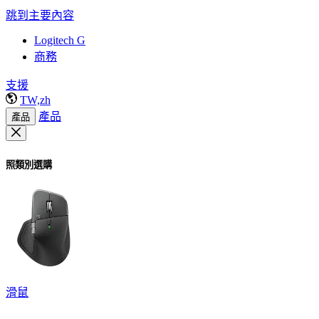
跳到主要內容
Logitech G
商務
支援
TW,zh
產品
產品
照類別選購
滑鼠