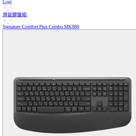
Logi
滑鼠鍵盤組
Signature Comfort Plus Combo MK880