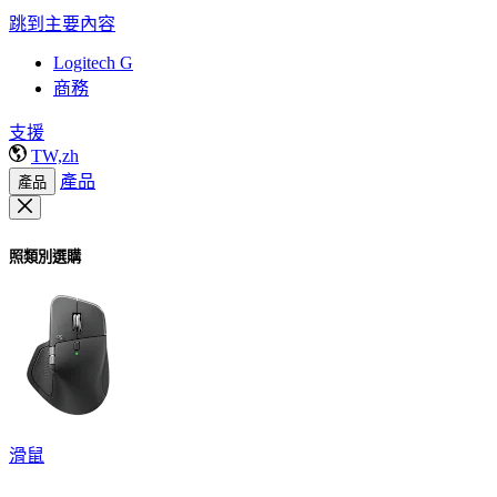
跳到主要內容
Logitech G
商務
支援
TW,zh
產品
產品
照類別選購
滑鼠