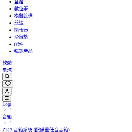
音箱
數位筆
模擬設備
競速
簡報器
滑鼠墊
配件
暢銷產品
軟體
星球
Logi
音箱
Z313 音箱系統 (配備重低音音箱)