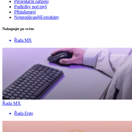
Prezentační zařízení
Podložky pod myš
Příslušenství
Nejprodávanější produkty
Nakupujte po svém
Řada MX
Řada MX
Řada Ergo