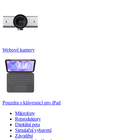
Webové kamery
Pouzdra s klávesnicí pro iPad
Mikrofony
Reproduktory
Digitální pera
Simulační vybavení
Závodění