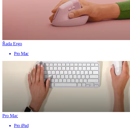
Řada Ergo
Pro Mac
Pro Mac
Pro iPad