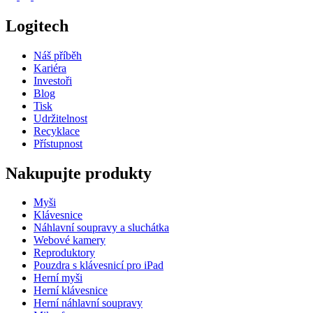
Logitech
Náš příběh
Kariéra
Investoři
Blog
Tisk
Udržitelnost
Recyklace
Přístupnost
Nakupujte produkty
Myši
Klávesnice
Náhlavní soupravy a sluchátka
Webové kamery
Reproduktory
Pouzdra s klávesnicí pro iPad
Herní myši
Herní klávesnice
Herní náhlavní soupravy