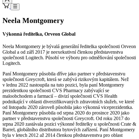
Neela Montgomery
Výkonná ředitelka, Orveon Global
Neela Montgomery je bývalá generální ředitelka společnosti Orveon
Global a od září 2017 je neexekutivní členkou představenstva
společnosti Logitech. Působí ve výboru pro odměňování společnosti
Logitech.
Paní Montgomery působila dříve jako partner v představenstvu
společnosti Greycroft, která se zabývá rizikovým kapitálem. Než
v lednu 2022 nastoupila na tuto pozici, byla paní Montgomery
prezidentkou společnosti CVS Pharmacy zabývající se
maloobchodem a farmacií – divizí společnosti CVS Health
podnikající v oblasti diverzifikovaných zdravotních služeb, ve které
od listopadu 2020 zároveň působila jako výkonná viceprezidentka.
Paní Montgomery působila od srpna 2020 do prosince 2020 jako
partner v představenstvu společnosti Greycroft. Od roku 2017 do
srpna 2020 zastávala pozici výkonné ředitelky u společnosti Crate &
Barrel, globálního distributora bytových zařízení. Paní Montgomery
byla v letech 2012 až 2014 členkou představenstva pro oblast