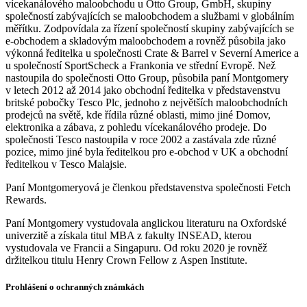
vícekanálového maloobchodu u Otto Group, GmbH, skupiny
společností zabývajících se maloobchodem a službami v globálním
měřítku. Zodpovídala za řízení společností skupiny zabývajících se
e-obchodem a skladovým maloobchodem a rovněž působila jako
výkonná ředitelka u společnosti Crate & Barrel v Severní Americe a
u společností SportScheck a Frankonia ve střední Evropě. Než
nastoupila do společnosti Otto Group, působila paní Montgomery
v letech 2012 až 2014 jako obchodní ředitelka v představenstvu
britské pobočky Tesco Plc, jednoho z největších maloobchodních
prodejců na světě, kde řídila různé oblasti, mimo jiné Domov,
elektronika a zábava, z pohledu vícekanálového prodeje. Do
společnosti Tesco nastoupila v roce 2002 a zastávala zde různé
pozice, mimo jiné byla ředitelkou pro e-obchod v UK a obchodní
ředitelkou v Tesco Malajsie.
Paní Montgomeryová je členkou představenstva společnosti Fetch
Rewards.
Paní Montgomery vystudovala anglickou literaturu na Oxfordské
univerzitě a získala titul MBA z fakulty INSEAD, kterou
vystudovala ve Francii a Singapuru. Od roku 2020 je rovněž
držitelkou titulu Henry Crown Fellow z Aspen Institute.
Prohlášení o ochranných známkách