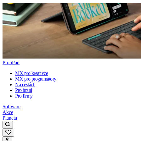
Pro iPad
MX pro kreativce
MX pro programátory
Na cestách
Pro hraní
Pro firmy
Software
Akce
Planeta