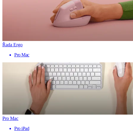
Řada Ergo
Pro Mac
Pro Mac
Pro iPad