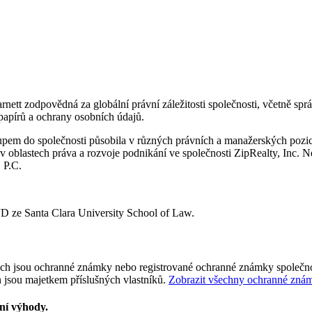
nett zodpovědná za globální právní záležitosti společnosti, včetně správ
papírů a ochrany osobních údajů.
upem do společnosti působila v různých právních a manažerských pozicí
 oblastech práva a rozvoje podnikání ve společnosti ZipRealty, Inc. Ne
 P.C.
l JD ze Santa Clara University School of Law.
tech jsou ochranné známky nebo registrované ochranné známky společnos
 jsou majetkem příslušných vlastníků.
Zobrazit všechny ochranné zná
vní výhody.