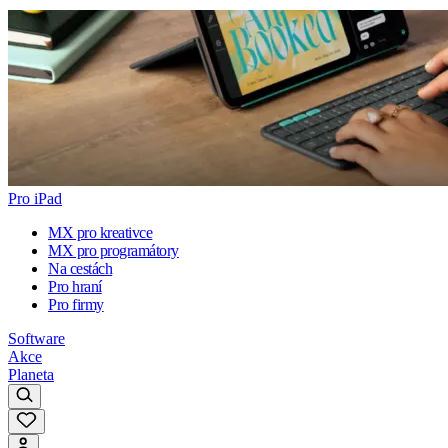
Pro iPad
MX pro kreativce
MX pro programátory
Na cestách
Pro hraní
Pro firmy
Software
Akce
Planeta