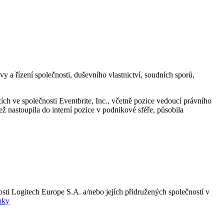
y a řízení společnosti, duševního vlastnictví, soudních sporů,
ch ve společnosti Eventbrite, Inc., včetně pozice vedoucí právního
ž nastoupila do interní pozice v podnikové sféře, působila
ti Logitech Europe S.A. a/nebo jejích přidružených společností v
mky