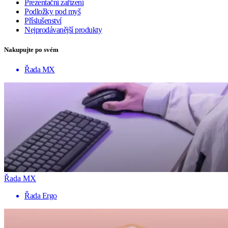
Prezentační zařízení
Podložky pod myš
Příslušenství
Nejprodávanější produkty
Nakupujte po svém
Řada MX
Řada MX
Řada Ergo