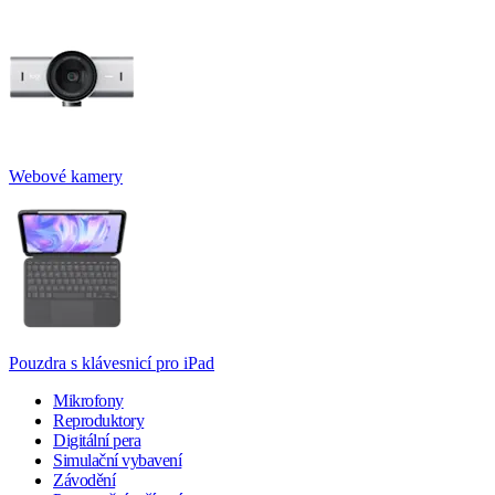
Webové kamery
Pouzdra s klávesnicí pro iPad
Mikrofony
Reproduktory
Digitální pera
Simulační vybavení
Závodění