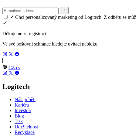
Chci personalizovaný marketing od Logitech. Z odběru se může
Děkujeme za registraci.
Ve své poštovní schránce hledejte uvítací nabídku.
CZ,cs
Logitech
Náš příběh
Kariéra
Investoři
Blog
Tisk
Udržitelnost
Recyklace