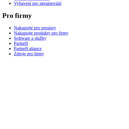
Vybavení pro streamování
Pro firmy
Nakupujte pro prostory
Nakupujte produkty pro firmy
Software a služby
Partneři
Partneři aliance
Zdroje pro firmy
Pro vzdělávání
Nakupujte produkty pro vzdělávání
Řešení pro školy
Zdroje pro vzdělávání
Podpora
Individuální podpora
Podpora hraní
Podpora pro firmy a vzdělávání
Kontaktujte nás