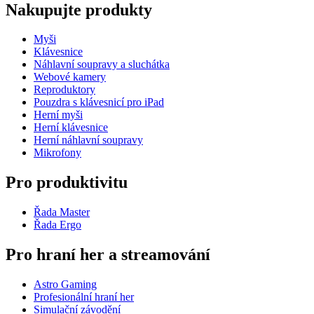
Nakupujte produkty
Myši
Klávesnice
Náhlavní soupravy a sluchátka
Webové kamery
Reproduktory
Pouzdra s klávesnicí pro iPad
Herní myši
Herní klávesnice
Herní náhlavní soupravy
Mikrofony
Pro produktivitu
Řada Master
Řada Ergo
Pro hraní her a streamování
Astro Gaming
Profesionální hraní her
Simulační závodění