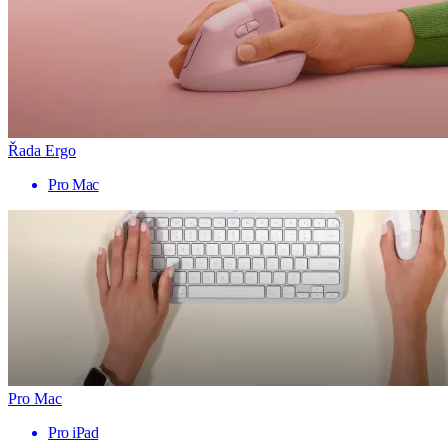
Řada Ergo
Pro Mac
Pro Mac
Pro iPad