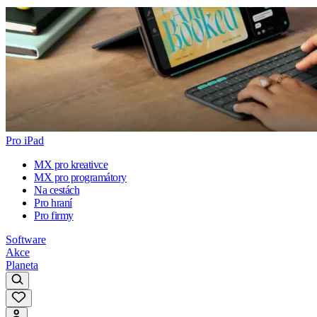
Pro iPad
MX pro kreativce
MX pro programátory
Na cestách
Pro hraní
Pro firmy
Software
Akce
Planeta