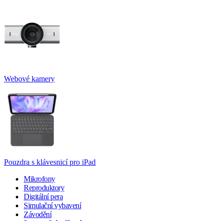
Webové kamery
Pouzdra s klávesnicí pro iPad
Mikrofony
Reproduktory
Digitální pera
Simulační vybavení
Závodění