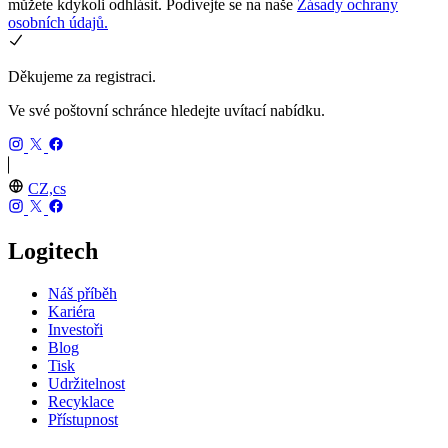
můžete kdykoli odhlásit. Podívejte se na naše
Zásady ochrany
osobních údajů.
Děkujeme za registraci.
Ve své poštovní schránce hledejte uvítací nabídku.
CZ,cs
Logitech
Náš příběh
Kariéra
Investoři
Blog
Tisk
Udržitelnost
Recyklace
Přístupnost