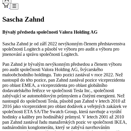
Sascha Zahnd
Bývalý předseda společnosti Valora Holding AG
Sascha Zahnd je od září 2022 nevýkonným členem představenstva
společnosti Logitech a působí ve výboru pro audit a výboru pro
jmenování a správu společnosti Logitech.
Pan Zahnd je bývalým nevýkonným předsedou a členem výboru
pro audit společnosti Valora Holding AG, švýcarského
maloobchodního holdingu. Tuto pozici zastával v roce 2022. Než
nastoupil do této pozice, pan Zahnd zastával pozice viceprezidenta
pro oblast EMEA, a viceprezidenta pro oblast globálního
dodavatelského řetězce ve společnosti Tesla Inc., společnosti
zabývající se automobilovým průmyslem a čistými energiemi. Než
nastoupil do společnosti Tesla, působil pan Zahnd v letech 2010 až
2016 jako viceprezident pro oblast dodávek a veřejných zakázek ve
společnosti ETA SA/The Swatch Group, která navrhuje a vyrábí
hodinky a kalibry pro hodinářský průmysl. V letech 2001 až 2010
pan Zahnd zastával řadu manažerských pozic ve společnosti IKEA,
nadnárodním konglomerátu, který se zabývá navrhováním