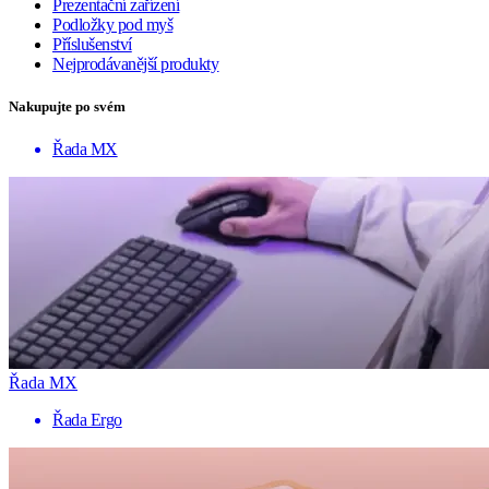
Prezentační zařízení
Podložky pod myš
Příslušenství
Nejprodávanější produkty
Nakupujte po svém
Řada MX
Řada MX
Řada Ergo