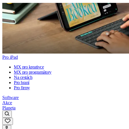
Pro iPad
MX pro kreativce
MX pro programátory
Na cestách
Pro hraní
Pro firmy
Software
Akce
Planeta