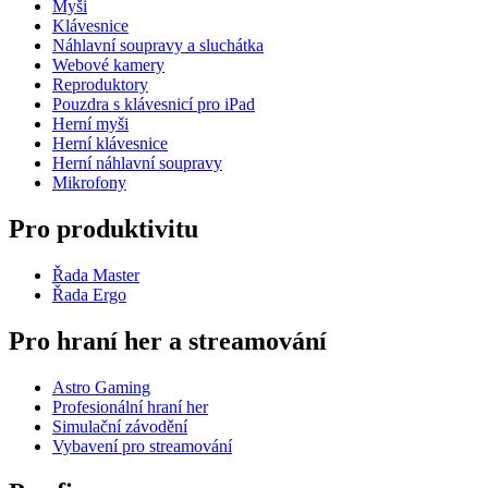
Myši
Klávesnice
Náhlavní soupravy a sluchátka
Webové kamery
Reproduktory
Pouzdra s klávesnicí pro iPad
Herní myši
Herní klávesnice
Herní náhlavní soupravy
Mikrofony
Pro produktivitu
Řada Master
Řada Ergo
Pro hraní her a streamování
Astro Gaming
Profesionální hraní her
Simulační závodění
Vybavení pro streamování