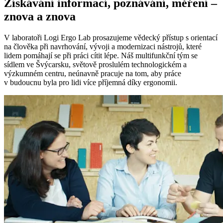
Získávání informací, poznávání, měření –
znova a znova
V laboratoři Logi Ergo Lab prosazujeme vědecký přístup s orientací
na člověka při navrhování, vývoji a modernizaci nástrojů, které
lidem pomáhají se při práci cítit lépe. Náš multifunkční tým se
sídlem ve Švýcarsku, světově proslulém technologickém a
výzkumném centru, neúnavně pracuje na tom, aby práce
v budoucnu byla pro lidi více příjemná díky ergonomii.