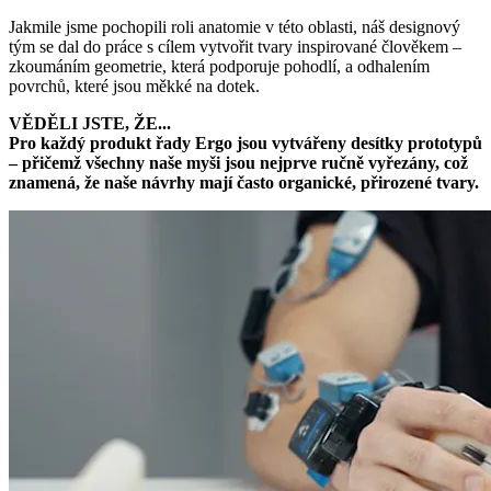
Jakmile jsme pochopili roli anatomie v této oblasti, náš designový
tým se dal do práce s cílem vytvořit tvary inspirované člověkem –
zkoumáním geometrie, která podporuje pohodlí, a odhalením
povrchů, které jsou měkké na dotek.
VĚDĚLI JSTE, ŽE...
Pro každý produkt řady Ergo jsou vytvářeny desítky prototypů
– přičemž všechny naše myši jsou nejprve ručně vyřezány, což
znamená, že naše návrhy mají často organické, přirozené tvary.