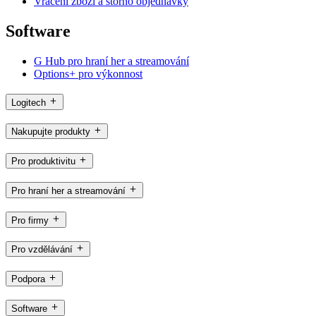
Vrácení zboží a storno objednávky
Software
G Hub pro hraní her a streamování
Options+ pro výkonnost
Logitech
Nakupujte produkty
Pro produktivitu
Pro hraní her a streamování
Pro firmy
Pro vzdělávání
Podpora
Software