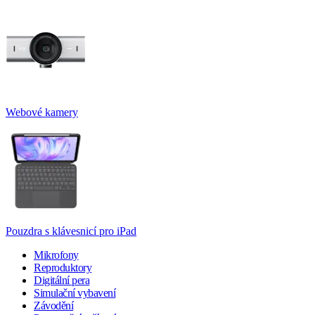
Webové kamery
Pouzdra s klávesnicí pro iPad
Mikrofony
Reproduktory
Digitální pera
Simulační vybavení
Závodění