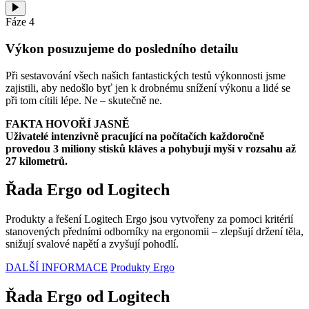
Fáze 4
Výkon posuzujeme do posledního detailu
Při sestavování všech našich fantastických testů výkonnosti jsme
zajistili, aby nedošlo byť jen k drobnému snížení výkonu a lidé se
při tom cítili lépe. Ne – skutečně ne.
FAKTA HOVOŘÍ JASNĚ
Uživatelé intenzivně pracující na počítačích každoročně
provedou 3 miliony stisků kláves a pohybují myší v rozsahu až
27 kilometrů.
Řada Ergo od Logitech
Produkty a řešení Logitech Ergo jsou vytvořeny za pomoci kritérií
stanovených předními odborníky na ergonomii – zlepšují držení těla,
snižují svalové napětí a zvyšují pohodlí.
DALŠÍ INFORMACE
Produkty Ergo
Řada Ergo od Logitech