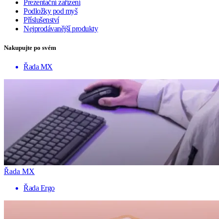
Prezentační zařízení
Podložky pod myš
Příslušenství
Nejprodávanější produkty
Nakupujte po svém
Řada MX
Řada MX
Řada Ergo