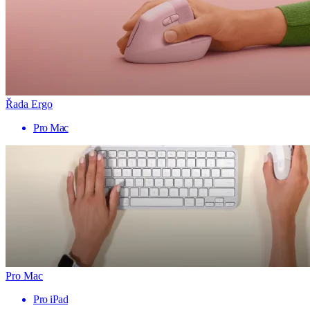
Řada Ergo
Pro Mac
Pro Mac
Pro iPad