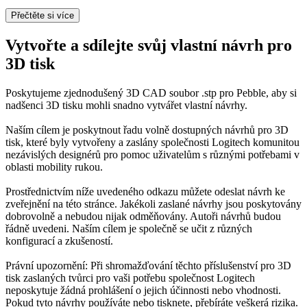
Přečtěte si více
Vytvořte a sdílejte svůj vlastní návrh pro
3D tisk
Poskytujeme zjednodušený 3D CAD soubor .stp pro Pebble, aby si
nadšenci 3D tisku mohli snadno vytvářet vlastní návrhy.
Naším cílem je poskytnout řadu volně dostupných návrhů pro 3D
tisk, které byly vytvořeny a zaslány společnosti Logitech komunitou
nezávislých designérů pro pomoc uživatelům s různými potřebami v
oblasti mobility rukou.
Prostřednictvím níže uvedeného odkazu můžete odeslat návrh ke
zveřejnění na této stránce. Jakékoli zaslané návrhy jsou poskytovány
dobrovolně a nebudou nijak odměňovány. Autoři návrhů budou
řádně uvedeni. Naším cílem je společně se učit z různých
konfigurací a zkušeností.
Právní upozornění: Při shromažďování těchto příslušenství pro 3D
tisk zaslaných tvůrci pro vaši potřebu společnost Logitech
neposkytuje žádná prohlášení o jejich účinnosti nebo vhodnosti.
Pokud tyto návrhy používáte nebo tisknete, přebíráte veškerá rizika.