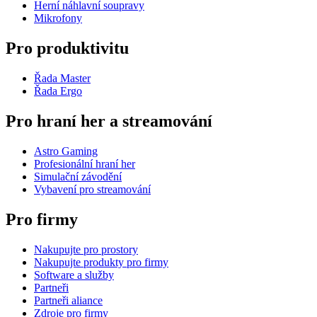
Herní náhlavní soupravy
Mikrofony
Pro produktivitu
Řada Master
Řada Ergo
Pro hraní her a streamování
Astro Gaming
Profesionální hraní her
Simulační závodění
Vybavení pro streamování
Pro firmy
Nakupujte pro prostory
Nakupujte produkty pro firmy
Software a služby
Partneři
Partneři aliance
Zdroje pro firmy