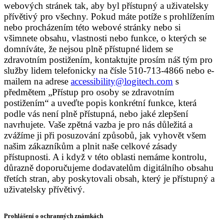
webových stránek tak, aby byl přístupný a uživatelsky
přívětivý pro všechny. Pokud máte potíže s prohlížením
nebo procházením této webové stránky nebo si
všimnete obsahu, vlastnosti nebo funkce, o kterých se
domníváte, že nejsou plně přístupné lidem se
zdravotním postižením, kontaktujte prosím náš tým pro
služby lidem telefonicky na čísle 510-713-4866 nebo e-
mailem na adrese
accessibility@logitech.com
s
předmětem „Přístup pro osoby se zdravotním
postižením“ a uveďte popis konkrétní funkce, která
podle vás není plně přístupná, nebo jaké zlepšení
navrhujete. Vaše zpětná vazba je pro nás důležitá a
zvážíme ji při posuzování způsobů, jak vyhovět všem
našim zákazníkům a plnit naše celkové zásady
přístupnosti. A i když v této oblasti nemáme kontrolu,
důrazně doporučujeme dodavatelům digitálního obsahu
třetích stran, aby poskytovali obsah, který je přístupný a
uživatelsky přívětivý.
Prohlášení o ochranných známkách