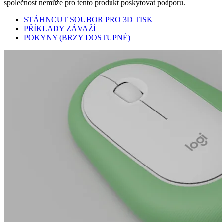
společnost nemůže pro tento produkt poskytovat podporu.
STÁHNOUT SOUBOR PRO 3D TISK
PŘÍKLADY ZÁVAŽÍ
POKYNY (BRZY DOSTUPNÉ)