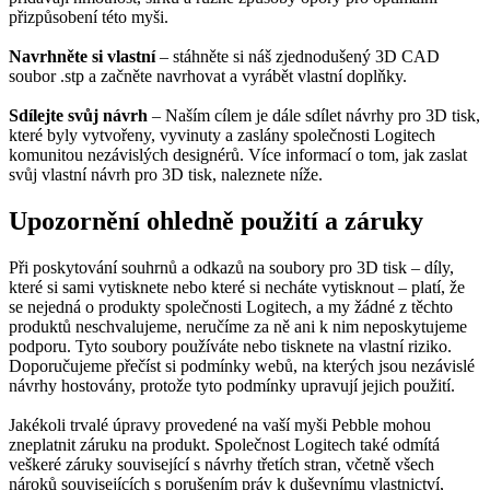
přizpůsobení této myši.
Navrhněte si vlastní
– stáhněte si náš zjednodušený 3D CAD
soubor .stp a začněte navrhovat a vyrábět vlastní doplňky.
Sdílejte svůj návrh
– Naším cílem je dále sdílet návrhy pro 3D tisk,
které byly vytvořeny, vyvinuty a zaslány společnosti Logitech
komunitou nezávislých designérů. Více informací o tom, jak zaslat
svůj vlastní návrh pro 3D tisk, naleznete níže.
Upozornění ohledně použití a záruky
Při poskytování souhrnů a odkazů na soubory pro 3D tisk – díly,
které si sami vytisknete nebo které si necháte vytisknout – platí, že
se nejedná o produkty společnosti Logitech, a my žádné z těchto
produktů neschvalujeme, neručíme za ně ani k nim neposkytujeme
podporu. Tyto soubory používáte nebo tisknete na vlastní riziko.
Doporučujeme přečíst si podmínky webů, na kterých jsou nezávislé
návrhy hostovány, protože tyto podmínky upravují jejich použití.
Jakékoli trvalé úpravy provedené na vaší myši Pebble mohou
zneplatnit záruku na produkt. Společnost Logitech také odmítá
veškeré záruky související s návrhy třetích stran, včetně všech
nároků souvisejících s porušením práv k duševnímu vlastnictví,