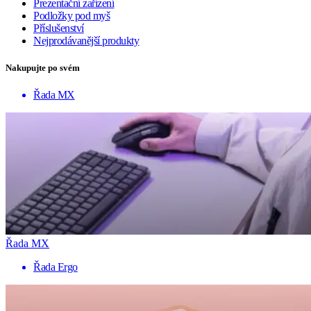
Prezentační zařízení
Podložky pod myš
Příslušenství
Nejprodávanější produkty
Nakupujte po svém
Řada MX
Řada MX
Řada Ergo