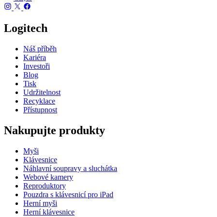
Logitech
Náš příběh
Kariéra
Investoři
Blog
Tisk
Udržitelnost
Recyklace
Přístupnost
Nakupujte produkty
Myši
Klávesnice
Náhlavní soupravy a sluchátka
Webové kamery
Reproduktory
Pouzdra s klávesnicí pro iPad
Herní myši
Herní klávesnice