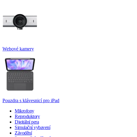
Webové kamery
Pouzdra s klávesnicí pro iPad
Mikrofony
Reproduktory
Digitální pera
Simulační vybavení
Závodění