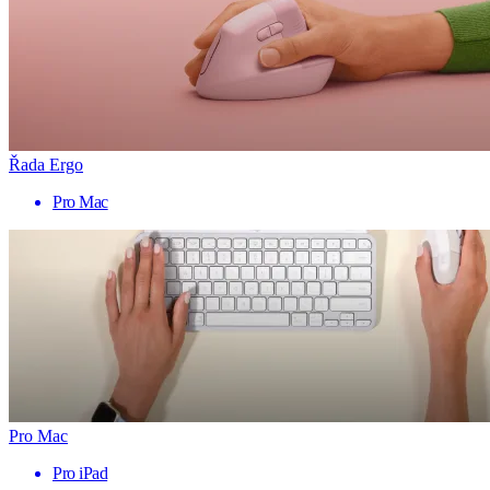
Řada Ergo
Pro Mac
Pro Mac
Pro iPad