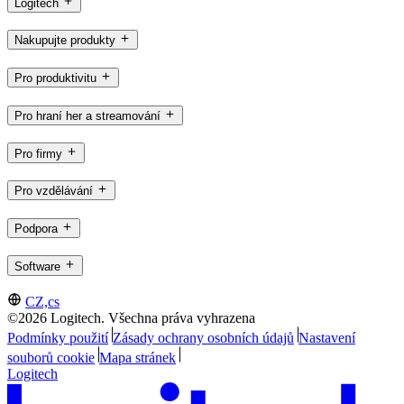
Logitech
Nakupujte produkty
Pro produktivitu
Pro hraní her a streamování
Pro firmy
Pro vzdělávání
Podpora
Software
CZ,cs
©2026 Logitech. Všechna práva vyhrazena
Podmínky použití
Zásady ochrany osobních údajů
Nastavení
souborů cookie
Mapa stránek
Logitech