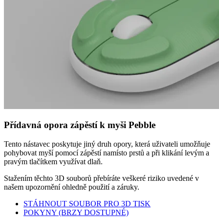
Přídavná opora zápěstí k myši Pebble
Tento nástavec poskytuje jiný druh opory, která uživateli umožňuje
pohybovat myší pomocí zápěstí namísto prstů a při klikání levým a
pravým tlačítkem využívat dlaň.
Stažením těchto 3D souborů přebíráte veškeré riziko uvedené v
našem upozornění ohledně použití a záruky.
STÁHNOUT SOUBOR PRO 3D TISK
POKYNY (BRZY DOSTUPNÉ)