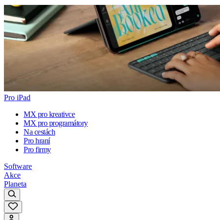
Pro iPad
MX pro kreativce
MX pro programátory
Na cestách
Pro hraní
Pro firmy
Software
Akce
Planeta