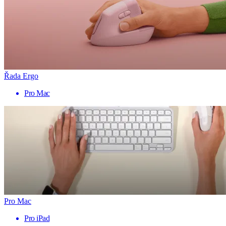
Řada Ergo
Pro Mac
Pro Mac
Pro iPad