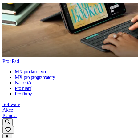
Pro iPad
MX pro kreativce
MX pro programátory
Na cestách
Pro hraní
Pro firmy
Software
Akce
Planeta