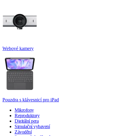
Webové kamery
Pouzdra s klávesnicí pro iPad
Mikrofony
Reproduktory
Digitální pera
Simulační vybavení
Závodění