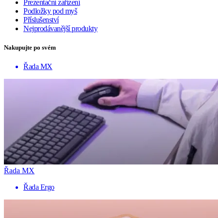
Prezentační zařízení
Podložky pod myš
Příslušenství
Nejprodávanější produkty
Nakupujte po svém
Řada MX
Řada MX
Řada Ergo