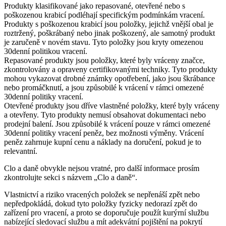
Produkty klasifikované jako repasované, otevřené nebo s
poškozenou krabicí podléhají specifickým podmínkám vracení.
Produkty s poškozenou krabicí jsou položky, jejichž vnější obal je
roztržený, poškrábaný nebo jinak poškozený, ale samotný produkt
je zaručeně v novém stavu. Tyto položky jsou kryty omezenou
30denní politikou vracení.
Repasované produkty jsou položky, které byly vráceny značce,
zkontrolovány a opraveny certifikovanými techniky. Tyto produkty
mohou vykazovat drobné známky opotřebení, jako jsou škrábance
nebo promáčknutí, a jsou způsobilé k vrácení v rámci omezené
30denní politiky vracení.
Otevřené produkty jsou dříve vlastněné položky, které byly vráceny
a otevřeny. Tyto produkty nemusí obsahovat dokumentaci nebo
prodejní balení. Jsou způsobilé k vrácení pouze v rámci omezené
30denní politiky vracení peněz, bez možnosti výměny. Vrácení
peněz zahrnuje kupní cenu a náklady na doručení, pokud je to
relevantní.
Clo a daně obvykle nejsou vratné, pro další informace prosím
zkontrolujte sekci s názvem „Clo a daně“.
Vlastnictví a riziko vracených položek se nepřenáší zpět nebo
nepředpokládá, dokud tyto položky fyzicky nedorazí zpět do
zařízení pro vracení, a proto se doporučuje použít kurýrní službu
nabízející sledovací službu a mít adekvátní pojištění na pokrytí