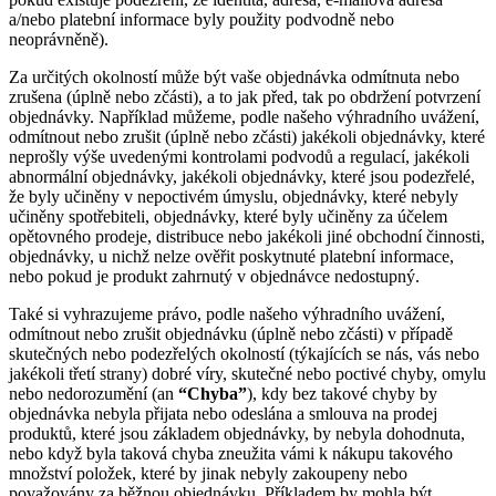
a/nebo platební informace byly použity podvodně nebo
neoprávněně).
Za určitých okolností může být vaše objednávka odmítnuta nebo
zrušena (úplně nebo zčásti), a to jak před, tak po obdržení potvrzení
objednávky. Například můžeme, podle našeho výhradního uvážení,
odmítnout nebo zrušit (úplně nebo zčásti) jakékoli objednávky, které
neprošly výše uvedenými kontrolami podvodů a regulací, jakékoli
abnormální objednávky, jakékoli objednávky, které jsou podezřelé,
že byly učiněny v nepoctivém úmyslu, objednávky, které nebyly
učiněny spotřebiteli, objednávky, které byly učiněny za účelem
opětovného prodeje, distribuce nebo jakékoli jiné obchodní činnosti,
objednávky, u nichž nelze ověřit poskytnuté platební informace,
nebo pokud je produkt zahrnutý v objednávce nedostupný.
Také si vyhrazujeme právo, podle našeho výhradního uvážení,
odmítnout nebo zrušit objednávku (úplně nebo zčásti) v případě
skutečných nebo podezřelých okolností (týkajících se nás, vás nebo
jakékoli třetí strany) dobré víry, skutečné nebo poctivé chyby, omylu
nebo nedorozumění (an
“Chyba”
), kdy bez takové chyby by
objednávka nebyla přijata nebo odeslána a smlouva na prodej
produktů, které jsou základem objednávky, by nebyla dohodnuta,
nebo když byla taková chyba zneužita vámi k nákupu takového
množství položek, které by jinak nebyly zakoupeny nebo
považovány za běžnou objednávku. Příkladem by mohla být