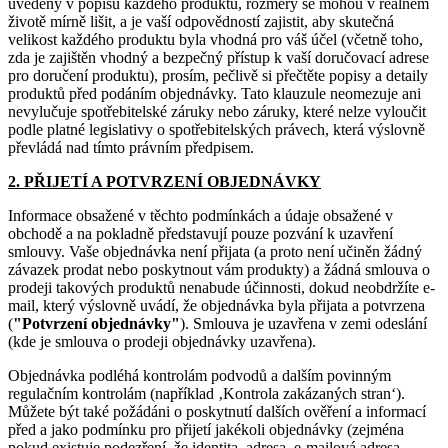
uvedeny v popisu každého produktu, rozměry se mohou v reálném
životě mírně lišit, a je vaší odpovědností zajistit, aby skutečná
velikost každého produktu byla vhodná pro váš účel (včetně toho,
zda je zajištěn vhodný a bezpečný přístup k vaší doručovací adrese
pro doručení produktu), prosím, pečlivě si přečtěte popisy a detaily
produktů před podáním objednávky. Tato klauzule neomezuje ani
nevylučuje spotřebitelské záruky nebo záruky, které nelze vyloučit
podle platné legislativy o spotřebitelských právech, která výslovně
převládá nad tímto právním předpisem.
2. PŘIJETÍ A POTVRZENÍ OBJEDNÁVKY
Informace obsažené v těchto podmínkách a údaje obsažené v
obchodě a na pokladně představují pouze pozvání k uzavření
smlouvy. Vaše objednávka není přijata (a proto není učiněn žádný
závazek prodat nebo poskytnout vám produkty) a žádná smlouva o
prodeji takových produktů nenabude účinnosti, dokud neobdržíte e-
mail, který výslovně uvádí, že objednávka byla přijata a potvrzena
(
"Potvrzení objednávky"
). Smlouva je uzavřena v zemi odeslání
(kde je smlouva o prodeji objednávky uzavřena).
Objednávka podléhá kontrolám podvodů a dalším povinným
regulačním kontrolám (například ‚Kontrola zakázaných stran‘).
Můžete být také požádáni o poskytnutí dalších ověření a informací
před a jako podmínku pro přijetí jakékoli objednávky (zejména
pokud existuje podezření, že identita, adresa, e-mailová adresa