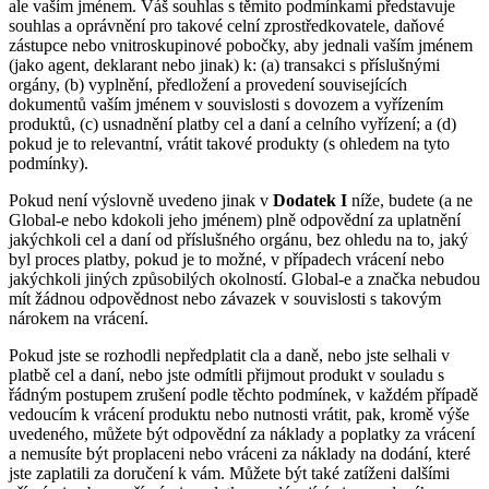
ale vaším jménem. Váš souhlas s těmito podmínkami představuje
souhlas a oprávnění pro takové celní zprostředkovatele, daňové
zástupce nebo vnitroskupinové pobočky, aby jednali vaším jménem
(jako agent, deklarant nebo jinak) k: (a) transakci s příslušnými
orgány, (b) vyplnění, předložení a provedení souvisejících
dokumentů vaším jménem v souvislosti s dovozem a vyřízením
produktů, (c) usnadnění platby cel a daní a celního vyřízení; a (d)
pokud je to relevantní, vrátit takové produkty (s ohledem na tyto
podmínky).
Pokud není výslovně uvedeno jinak v
Dodatek I
níže, budete (a ne
Global-e nebo kdokoli jeho jménem) plně odpovědní za uplatnění
jakýchkoli cel a daní od příslušného orgánu, bez ohledu na to, jaký
byl proces platby, pokud je to možné, v případech vrácení nebo
jakýchkoli jiných způsobilých okolností. Global-e a značka nebudou
mít žádnou odpovědnost nebo závazek v souvislosti s takovým
nárokem na vrácení.
Pokud jste se rozhodli nepředplatit cla a daně, nebo jste selhali v
platbě cel a daní, nebo jste odmítli přijmout produkt v souladu s
řádným postupem zrušení podle těchto podmínek, v každém případě
vedoucím k vrácení produktu nebo nutnosti vrátit, pak, kromě výše
uvedeného, můžete být odpovědní za náklady a poplatky za vrácení
a nemusíte být proplaceni nebo vráceni za náklady na dodání, které
jste zaplatili za doručení k vám. Můžete být také zatíženi dalšími