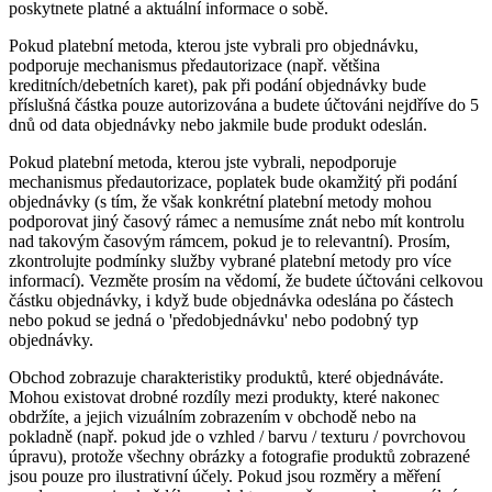
poskytnete platné a aktuální informace o sobě.
Pokud platební metoda, kterou jste vybrali pro objednávku,
podporuje mechanismus předautorizace (např. většina
kreditních/debetních karet), pak při podání objednávky bude
příslušná částka pouze autorizována a budete účtováni nejdříve do 5
dnů od data objednávky nebo jakmile bude produkt odeslán.
Pokud platební metoda, kterou jste vybrali, nepodporuje
mechanismus předautorizace, poplatek bude okamžitý při podání
objednávky (s tím, že však konkrétní platební metody mohou
podporovat jiný časový rámec a nemusíme znát nebo mít kontrolu
nad takovým časovým rámcem, pokud je to relevantní). Prosím,
zkontrolujte podmínky služby vybrané platební metody pro více
informací). Vezměte prosím na vědomí, že budete účtováni celkovou
částku objednávky, i když bude objednávka odeslána po částech
nebo pokud se jedná o 'předobjednávku' nebo podobný typ
objednávky.
Obchod zobrazuje charakteristiky produktů, které objednáváte.
Mohou existovat drobné rozdíly mezi produkty, které nakonec
obdržíte, a jejich vizuálním zobrazením v obchodě nebo na
pokladně (např. pokud jde o vzhled / barvu / texturu / povrchovou
úpravu), protože všechny obrázky a fotografie produktů zobrazené
jsou pouze pro ilustrativní účely. Pokud jsou rozměry a měření