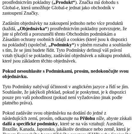
prostřednictvím pokladny (
„Produkt“
). Značka má dohodu s
Global-e, která umožňuje Global-e jednat jako obchodník v
zastoupení Značky.
Zadáním objednávky na zakoupení jednoho nebo více produktů
(každá,
„Objednávka“
) prostřednictvím pokladny potvrzujete, že
jste si přečetli a porozuměli těmto Obchodním podmínkám a
Zásadám ochrany osobních údajů a cookies (které jsou k dispozici
na pokladně) (společně,
„Podmínky“
) v plném rozsahu a souhlasíte
s tím, že se jimi budete řídit. Tyto Podmínky definují váš právní
vztah týkající se pokladny, zadávání objednávek a nákupu produktů,
které jsou základem těchto objednávek.
Pokud nesouhlasíte s Podmínkami, prosím, nedokončujte svou
objednávku.
Tyto Podmínky nabývají účinnosti v anglickém jazyce a řídí se jím.
Souhlasíte, že jakýkoli překlad, pokud je poskytnut, je k dispozici
pouze pro vaši pohodlnost (pokud není vyžadováno jinak podle
platného práva).
Pokud zadáváte svou objednávku na dodání do jedné z
následujících zemí, prosím, odkazujte na
Přílohu
níže, abyste získali
další a specifické podmínky
, které se na vás vztahují: Austrálie,
Brazílie, Kanada, Japonsko, jakákoliv destinace nebo země, která je