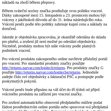
nákladů na zboží během přepravy.
Během sváteční sezóny značka prodlužuje svou politiku vracení.
Dárky zakoupené mezi 15. listopadem a 23. prosincem mohou být
vráceny z jakéhokoli důvodu až do 31. ledna následujícího roku.
Vrácení peněz podle této politiky zahrnuje kupní cenu a náklady na
doručení.
Jakmile je objednávka zpracována, je okamžitě odeslána do skladu
pro plnění, a zrušení již není možné po odeslání objednávky.
Nicméně, produkty mohou být stále vráceny podle platných
podmínek vracení.
Pro vrácení produktu zakoupeného online navštivte příslušný portál
pro vracení. Pro standardní produkty značky použijte
http://returns.narvar.com/logitech/returns
. Pro produkty značky G
použijte
http://returns.narvar.com/logitechg/returns
. Jednoduše
zadejte číslo své objednávky a fakturační PSČ a postupujte podle
poskytnutých pokynů.
Vrácení peněz bude připsáno na váš účet do tří týdnů od přijetí
vráceného produktu na zařízení pro vracení značky.
Pro zrušení automatického obnovení předplatného můžete podat
žádost prostřednictvím online portálu nebo spravovat svá předplatná