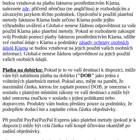
budou vztahovat na platbu fakturou prostřednictvím Klarna,
naleznete
zde,
přičemž němčina (ne angličtina) je rozhodujícím a
závazným jazykem těchto podmínek. Oprávnění k použití platební
metody fakturou Klarna bude určeno Klarna podle jejího
výhradního uvážení a Global-e nenese žádnou odpovědnost za vaše
použití Klarna jako platební metody. Pokud se rozhodnete zakoupit
svůj Produkt pomocí platby fakturou prostřednictvím Klarna, sdílíte
své osobní údaje s Klarna a podmínky
zásady ochrany osobních
údajů Klarna
se budou vztahovat na jejich použití vašich osobních
informací. Global-e nenese žádnou odpovědnost za jejich použití
vašich osobních údajů.
Platba na dobírku:
Pokud je to ve vaší destinaci k dispozici, může
vám být nabídnuta platba na dobírku (
"DOB"
jako jedna z
volitelných platebních metod. Pokud ano, mějte na paměti, že
maximální částka, kterou lze zaplatit pomocí DOB, je omezena v
souladu s platnými místními zákony ve vaší destinaci a může být
také omezena značkou v souladu s jejími politikami nebo
dopravcem. Produkty vám budou předány pouze za podmínky, že
podepíšete dodací list a zaplatíte celou částku objednávky.
Při použití PayPal/PayPal Express jako platební metody (pokud je k
dispozici) může být celá částka vaší koupě účtována okamžitě po
zadání objednávky.