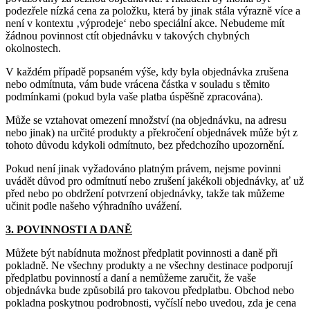
podezřele nízká cena za položku, která by jinak stála výrazně více a
není v kontextu ‚výprodeje‘ nebo speciální akce. Nebudeme mít
žádnou povinnost ctít objednávku v takových chybných
okolnostech.
V každém případě popsaném výše, kdy byla objednávka zrušena
nebo odmítnuta, vám bude vrácena částka v souladu s těmito
podmínkami (pokud byla vaše platba úspěšně zpracována).
Může se vztahovat omezení množství (na objednávku, na adresu
nebo jinak) na určité produkty a překročení objednávek může být z
tohoto důvodu kdykoli odmítnuto, bez předchozího upozornění.
Pokud není jinak vyžadováno platným právem, nejsme povinni
uvádět důvod pro odmítnutí nebo zrušení jakékoli objednávky, ať už
před nebo po obdržení potvrzení objednávky, takže tak můžeme
učinit podle našeho výhradního uvážení.
3. POVINNOSTI A DANĚ
Můžete být nabídnuta možnost předplatit povinnosti a daně při
pokladně. Ne všechny produkty a ne všechny destinace podporují
předplatbu povinností a daní a nemůžeme zaručit, že vaše
objednávka bude způsobilá pro takovou předplatbu. Obchod nebo
pokladna poskytnou podrobnosti, vyčíslí nebo uvedou, zda je cena