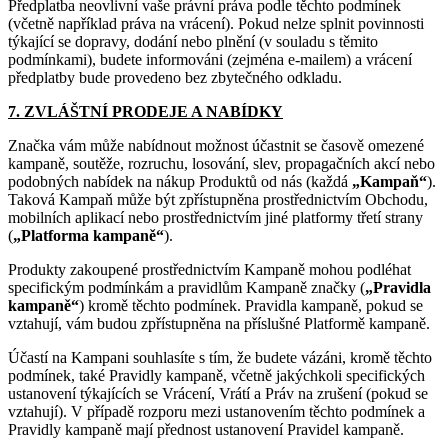
Předplatba neovlivní vaše právní práva podle těchto podmínek
(včetně například práva na vrácení). Pokud nelze splnit povinnosti
týkající se dopravy, dodání nebo plnění (v souladu s těmito
podmínkami), budete informováni (zejména e-mailem) a vrácení
předplatby bude provedeno bez zbytečného odkladu.
7. ZVLÁŠTNÍ PRODEJE A NABÍDKY
Značka vám může nabídnout možnost účastnit se časově omezené
kampaně, soutěže, rozruchu, losování, slev, propagačních akcí nebo
podobných nabídek na nákup Produktů od nás (každá
„Kampaň“
).
Taková Kampaň může být zpřístupněna prostřednictvím Obchodu,
mobilních aplikací nebo prostřednictvím jiné platformy třetí strany
(
„Platforma kampaně“
).
Produkty zakoupené prostřednictvím Kampaně mohou podléhat
specifickým podmínkám a pravidlům Kampaně značky (
„Pravidla
kampaně“
) kromě těchto podmínek. Pravidla kampaně, pokud se
vztahují, vám budou zpřístupněna na příslušné Platformě kampaně.
Účastí na Kampani souhlasíte s tím, že budete vázáni, kromě těchto
podmínek, také Pravidly kampaně, včetně jakýchkoli specifických
ustanovení týkajících se Vrácení, Vrátí a Práv na zrušení (pokud se
vztahují). V případě rozporu mezi ustanovením těchto podmínek a
Pravidly kampaně mají přednost ustanovení Pravidel kampaně.