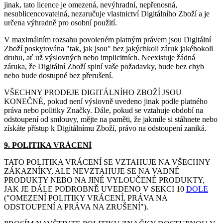
jinak, tato licence je omezená, nevýhradní, nepřenosná,
nesublicencovatelná, nezaručuje vlastnictví Digitálního Zboží a je
určena výhradně pro osobní použití.
V maximálním rozsahu povoleném platným právem jsou Digitální
Zboží poskytována "tak, jak jsou" bez jakýchkoli záruk jakéhokoli
druhu, ať už výslovných nebo implicitních. Neexistuje žádná
záruka, že Digitální Zboží splní vaše požadavky, bude bez chyb
nebo bude dostupné bez přerušení.
VŠECHNY PRODEJE DIGITÁLNÍHO ZBOŽÍ JSOU
KONEČNÉ, pokud není výslovně uvedeno jinak podle platného
práva nebo politiky Značky. Dále, pokud se vztahuje období na
odstoupení od smlouvy, mějte na paměti, že jakmile si stáhnete nebo
získáte přístup k Digitálnímu Zboží, právo na odstoupení zaniká.
9. POLITIKA VRÁCENÍ
TATO POLITIKA VRÁCENÍ SE VZTAHUJE NA VŠECHNY
ZÁKAZNÍKY, ALE NEVZTAHUJE SE NA VADNÉ
PRODUKTY NEBO NA JINÉ VYLOUČENÉ PRODUKTY,
JAK JE DÁLE PODROBNĚ UVEDENO V SEKCI ‎10
DOLE
("OMEZENÍ POLITIKY VRÁCENÍ, PRÁVA NA
ODSTOUPENÍ A PRÁVA NA ZRUŠENÍ").