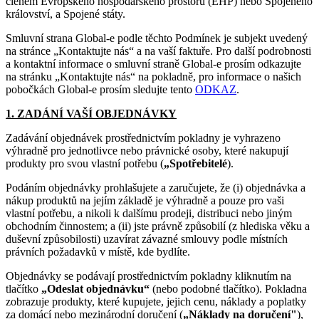
členem Evropského hospodářského prostoru (EHP) nebo Spojeného
království, a Spojené státy.
Smluvní strana Global-e podle těchto Podmínek je subjekt uvedený
na stránce „Kontaktujte nás“ a na vaší faktuře. Pro další podrobnosti
a kontaktní informace o smluvní straně Global-e prosím odkazujte
na stránku „Kontaktujte nás“ na pokladně, pro informace o našich
pobočkách Global-e prosím sledujte tento
ODKAZ
.
1. ZADÁNÍ VAŠÍ OBJEDNÁVKY
Zadávání objednávek prostřednictvím pokladny je vyhrazeno
výhradně pro jednotlivce nebo právnické osoby, které nakupují
produkty pro svou vlastní potřebu (
„Spotřebitelé
).
Podáním objednávky prohlašujete a zaručujete, že (i) objednávka a
nákup produktů na jejím základě je výhradně a pouze pro vaši
vlastní potřebu, a nikoli k dalšímu prodeji, distribuci nebo jiným
obchodním činnostem; a (ii) jste právně způsobilí (z hlediska věku a
duševní způsobilosti) uzavírat závazné smlouvy podle místních
právních požadavků v místě, kde bydlíte.
Objednávky se podávají prostřednictvím pokladny kliknutím na
tlačítko
„Odeslat objednávku“
(nebo podobné tlačítko). Pokladna
zobrazuje produkty, které kupujete, jejich cenu, náklady a poplatky
za domácí nebo mezinárodní doručení (
„Náklady na doručení"
),