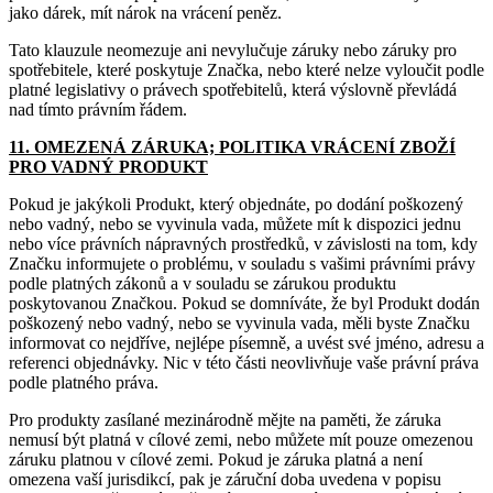
jako dárek, mít nárok na vrácení peněz.
Tato klauzule neomezuje ani nevylučuje záruky nebo záruky pro
spotřebitele, které poskytuje Značka, nebo které nelze vyloučit podle
platné legislativy o právech spotřebitelů, která výslovně převládá
nad tímto právním řádem.
11. OMEZENÁ ZÁRUKA; POLITIKA VRÁCENÍ ZBOŽÍ
PRO VADNÝ PRODUKT
Pokud je jakýkoli Produkt, který objednáte, po dodání poškozený
nebo vadný, nebo se vyvinula vada, můžete mít k dispozici jednu
nebo více právních nápravných prostředků, v závislosti na tom, kdy
Značku informujete o problému, v souladu s vašimi právními právy
podle platných zákonů a v souladu se zárukou produktu
poskytovanou Značkou. Pokud se domníváte, že byl Produkt dodán
poškozený nebo vadný, nebo se vyvinula vada, měli byste Značku
informovat co nejdříve, nejlépe písemně, a uvést své jméno, adresu a
referenci objednávky. Nic v této části neovlivňuje vaše právní práva
podle platného práva.
Pro produkty zasílané mezinárodně mějte na paměti, že záruka
nemusí být platná v cílové zemi, nebo můžete mít pouze omezenou
záruku platnou v cílové zemi. Pokud je záruka platná a není
omezena vaší jurisdikcí, pak je záruční doba uvedena v popisu