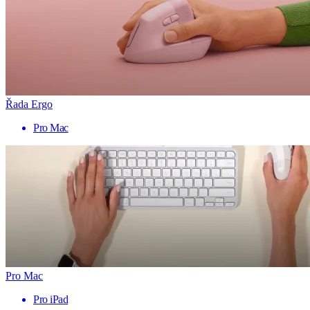
Řada Ergo
Pro Mac
Pro Mac
Pro iPad