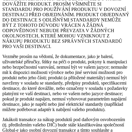
DOVÁŽÍTE PRODUKT. PROSÍM VŠIMNĚTE SI
STANDARDU PRO POUŽÍVÁNÍ PRODUKTU V DOVOZNÍ
DESTINACI PŘED OBJEDNÁNÍM. PRODUKT OBJEDNANÝ
DO DESTINACE S ODLIŠNÝMI STANDARDY NEMŮŽE
BÝT Z TOHOTO DŮVODU VRÁCEN A ŽÁDNÁ
ODPOVĚDNOST NEBUDE PŘEVZATA V ŽÁDNÝCH
OKOLNOSTECH, KTERÉ MOHOU VZNIKNOUT Z
NÁKUPU PRODUKTU BEZ SPRÁVNÝCH STANDARDŮ
PRO VAŠI DESTINACI.
Vezměte prosím na vědomí, že dokumentace, jako je balení,
uživatelské příručky, štítky na péči o produkt, pokyny k manipulaci
nebo bezpečnostní varování, nemusí být ve vašem jazyce; nemusíte
mít k dispozici možnosti výrobce nebo jiné servisní možnosti pro
produkt nebo jeho části; produkt (a přiložené materiály) nemusí být
navrženy v souladu se standardy, předpisy produktů, specifikacemi
destinace, do které dovážíte, nebo označeny v souladu s požadavky
platnými ve vaší destinaci, nebo ve vašem nebo jazyce destinace;
pokud je produkt napájen, nemusí vyhovovat parametrům napájení
destinace, jako je napětí nebo jiné elektrické standardy (například
můžete potřebovat adaptér k nabíjení vašeho produktu).
Jakákoli transakce za nákup produktů pod daňovým osvobozením
(tj. předložením vašeho DIČ) bude stále klasifikována společností
Global-e jako osobní dovozní transakce a tímto souhlasíte a