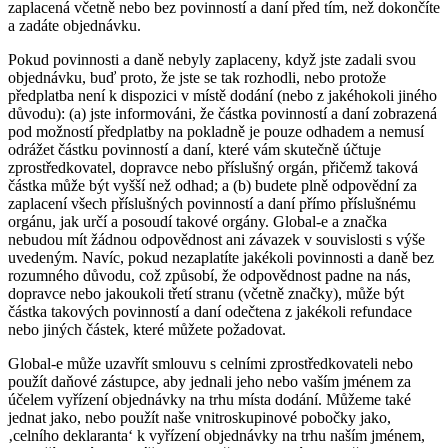
zaplacená včetně nebo bez povinností a daní před tím, než dokončíte
a zadáte objednávku.
Pokud povinnosti a daně nebyly zaplaceny, když jste zadali svou
objednávku, buď proto, že jste se tak rozhodli, nebo protože
předplatba není k dispozici v místě dodání (nebo z jakéhokoli jiného
důvodu): (a) jste informováni, že částka povinností a daní zobrazená
pod možností předplatby na pokladně je pouze odhadem a nemusí
odrážet částku povinností a daní, které vám skutečně účtuje
zprostředkovatel, dopravce nebo příslušný orgán, přičemž taková
částka může být vyšší než odhad; a (b) budete plně odpovědní za
zaplacení všech příslušných povinností a daní přímo příslušnému
orgánu, jak určí a posoudí takové orgány. Global-e a značka
nebudou mít žádnou odpovědnost ani závazek v souvislosti s výše
uvedeným. Navíc, pokud nezaplatíte jakékoli povinnosti a daně bez
rozumného důvodu, což způsobí, že odpovědnost padne na nás,
dopravce nebo jakoukoli třetí stranu (včetně značky), může být
částka takových povinností a daní odečtena z jakékoli refundace
nebo jiných částek, které můžete požadovat.
Global-e může uzavřít smlouvu s celními zprostředkovateli nebo
použít daňové zástupce, aby jednali jeho nebo vaším jménem za
účelem vyřízení objednávky na trhu místa dodání. Můžeme také
jednat jako, nebo použít naše vnitroskupinové pobočky jako,
‚celního deklaranta‘ k vyřízení objednávky na trhu naším jménem,