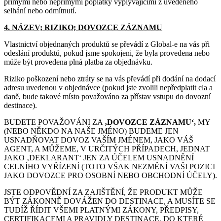
přímými nebo nepřímými poplatky vyplývajícími z uvedeného
selhání nebo odmítnutí.
4. NÁZEV; RIZIKO; DOVOZCE ZÁZNAMU
Vlastnictví objednaných produktů se převádí z Global-e na vás při
odeslání produktů, pokud jsme spokojeni, že byla provedena nebo
může být provedena plná platba za objednávku.
Riziko poškození nebo ztráty se na vás převádí při dodání na dodací
adresu uvedenou v objednávce (pokud jste zvolili nepředplatit cla a
daně, bude takové místo považováno za přístav vstupu do dovozní
destinace).
BUDETE POVAŽOVÁNI ZA
‚DOVOZCE ZÁZNAMU‘,
MY
(NEBO NĚKDO NA NAŠE JMÉNO) BUDEME JEN
USNADŇOVAT DOVOZ VAŠÍM JMÉNEM, JAKO VÁŠ
AGENT, A MŮŽEME, V URČITÝCH PŘÍPADECH, JEDNAT
JAKO ‚DEKLARANT‘ JEN ZA ÚČELEM USNADNĚNÍ
CELNÍHO VYŘÍZENÍ (TOTO VŠAK NEZMĚNÍ VAŠI POZICI
JAKO DOVOZCE PRO OSOBNÍ NEBO OBCHODNÍ ÚČELY).
JSTE ODPOVĚDNÍ ZA ZAJIŠTĚNÍ, ŽE PRODUKT MŮŽE
BÝT ZÁKONNĚ DOVÁŽEN DO DESTINACE, A MUSÍTE SE
TUDÍŽ ŘÍDIT VŠEMI PLATNÝMI ZÁKONY, PŘEDPISY,
CERTIFIKACEMI A PRAVIDLY DESTINACE, DO KTERÉ