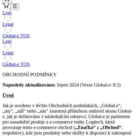
Logi
Legal
Global-e TOS
Logi
Legal
Global-e TOS
OBCHODNÍ PODMÍNKY
Naposledy aktualizováno:
Srpen 2024 (Verze Global-e: 8.5)
Úvod
Jak je uvedeno v těchto Obchodních podmínkách, „Global-e“,
„my“, „náš“ nebo „nás“ znamená příslušnou smluvní stranu Global-
e, jak je definováno v následujícím odstavci. Global-e je partnerem
pro usnadnění prodeje a e-commerce entity Logitech, která
provozuje tento e-commerce obchod (
„Značka“
a
„Obchod“
,
respektive), kde jsou produkty nebo služby k dispozici k zakoupení