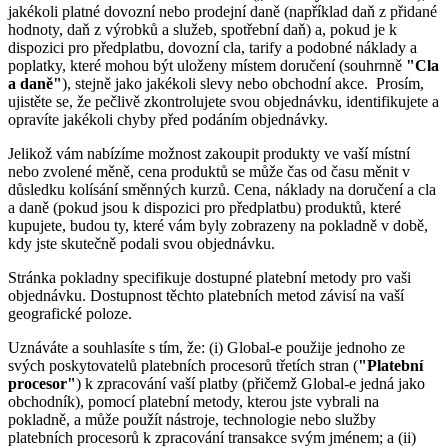
jakékoli platné dovozní nebo prodejní daně (například daň z přidané
hodnoty, daň z výrobků a služeb, spotřební daň) a, pokud je k
dispozici pro předplatbu, dovozní cla, tarify a podobné náklady a
poplatky, které mohou být uloženy místem doručení (souhrnně
"Cla
a daně"
), stejně jako jakékoli slevy nebo obchodní akce. Prosím,
ujistěte se, že pečlivě zkontrolujete svou objednávku, identifikujete a
opravíte jakékoli chyby před podáním objednávky.
Jelikož vám nabízíme možnost zakoupit produkty ve vaší místní
nebo zvolené měně, cena produktů se může čas od času měnit v
důsledku kolísání směnných kurzů. Cena, náklady na doručení a cla
a daně (pokud jsou k dispozici pro předplatbu) produktů, které
kupujete, budou ty, které vám byly zobrazeny na pokladně v době,
kdy jste skutečně podali svou objednávku.
Stránka pokladny specifikuje dostupné platební metody pro vaši
objednávku. Dostupnost těchto platebních metod závisí na vaší
geografické poloze.
Uznáváte a souhlasíte s tím, že: (i) Global-e použije jednoho ze
svých poskytovatelů platebních procesorů třetích stran (
"Platební
procesor"
) k zpracování vaší platby (přičemž Global-e jedná jako
obchodník), pomocí platební metody, kterou jste vybrali na
pokladně, a může použít nástroje, technologie nebo služby
platebních procesorů k zpracování transakce svým jménem; a (ii)