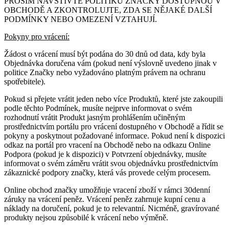
PROSÍM NAVŠTIVTE POLITIKU ZNAČKY DOSTUPNOU V
OBCHODĚ A ZKONTROLUJTE, ZDA SE NĚJAKÉ DALŠÍ
PODMÍNKY NEBO OMEZENÍ VZTAHUJÍ.
Pokyny pro vrácení:
Žádost o vrácení musí být podána do 30 dnů od data, kdy byla
Objednávka doručena vám (pokud není výslovně uvedeno jinak v
politice Značky nebo vyžadováno platným právem na ochranu
spotřebitele).
Pokud si přejete vrátit jeden nebo více Produktů, které jste zakoupili
podle těchto Podmínek, musíte nejprve informovat o svém
rozhodnutí vrátit Produkt jasným prohlášením učiněným
prostřednictvím portálu pro vrácení dostupného v Obchodě a řídit se
pokyny a poskytnout požadované informace. Pokud není k dispozici
odkaz na portál pro vracení na Obchodě nebo na odkazu Online
Podpora (pokud je k dispozici) v Potvrzení objednávky, musíte
informovat o svém záměru vrátit svou objednávku prostřednictvím
zákaznické podpory značky, která vás provede celým procesem.
Online obchod značky umožňuje vracení zboží v rámci 30denní
záruky na vrácení peněz. Vrácení peněz zahrnuje kupní cenu a
náklady na doručení, pokud je to relevantní. Nicméně, gravírované
produkty nejsou způsobilé k vrácení nebo výměně.