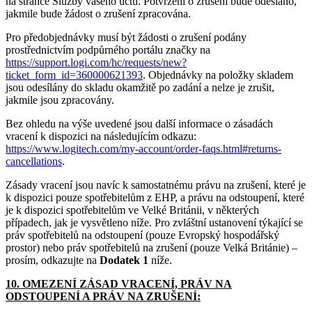
na stránce Služby vašeho účtu. Potvrzení o zrušení bude odesláno,
jakmile bude žádost o zrušení zpracována.
Pro předobjednávky musí být žádosti o zrušení podány
prostřednictvím podpůrného portálu značky na
https://support.logi.com/hc/requests/new?
ticket_form_id=360000621393
. Objednávky na položky skladem
jsou odesílány do skladu okamžitě po zadání a nelze je zrušit,
jakmile jsou zpracovány.
Bez ohledu na výše uvedené jsou další informace o zásadách
vracení k dispozici na následujícím odkazu:
https://www.logitech.com/my-account/order-faqs.html#returns-
cancellations
.
Zásady vracení jsou navíc k samostatnému právu na zrušení, které je
k dispozici pouze spotřebitelům z EHP, a právu na odstoupení, které
je k dispozici spotřebitelům ve Velké Británii, v některých
případech, jak je vysvětleno níže. Pro zvláštní ustanovení týkající se
práv spotřebitelů na odstoupení (pouze Evropský hospodářský
prostor) nebo práv spotřebitelů na zrušení (pouze Velká Británie) –
prosím, odkazujte na
Dodatek 1
níže.
10. OMEZENÍ ZÁSAD VRACENÍ, PRÁV NA
ODSTOUPENÍ A PRÁV NA ZRUŠENÍ: