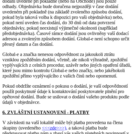
dodání uvedené při pokladně (nebo na Obchodě) jsou pouze
odhady. Objednávka bude doručena nejpozději v čase dodání
uvedeném při pokladně (na základě zvoleného způsobu dodání,
pokud byla taková volba k dispozici pro vaši objednávku) nebo,
pokud není uveden čas dodání, do 30 dnů od data potvrzení
objednávky, pokud neexistují výjimečné okolnosti (například
předobjednávka). Časové rámce dodání jsou ovlivněny vaší dodací
adresou a zvoleným způsobem dodání. Global-e není schopno určit
přesný datum a čas dodání.
Global-e a značka nenesou odpovědnost za jakoukoli ztrátu
vzniklou zpožděním dodání, včetně, ale nikoli výhradně, zpoždění
vyplývajících z celních procedur, uzávěr nebo jiných opatření úřadů,
které jsou mimo kontrolu Global-e nebo značky, nebo jakéhokoli
zpoždění přímo vyplývajícího z vašich činů nebo opomenutí.
Pokud obdržíte oznámení o pokusu o dodání, je vaší odpovědností
použít poskytnuté údaje k kontaktování poskytovatele plnění pro
opětovné dodání. Bude se usilovat o dodání vašeho produktu podle
údajů v objednávce.
6. ZVLÁŠTNÍ USTANOVENÍ - PLATBY
V závislosti na vaší lokalitě může být platba provedena na člena
skupiny (uvedeného
<<<zde>>>),
a taková platba bude
představovat platbu nám a zbaví vás vašich platebních povinností v