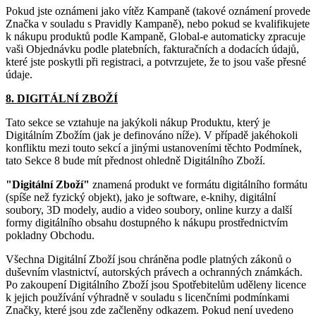
Pokud jste oznámeni jako vítěz Kampaně (takové oznámení provede
Značka v souladu s Pravidly Kampaně), nebo pokud se kvalifikujete
k nákupu produktů podle Kampaně, Global-e automaticky zpracuje
vaši Objednávku podle platebních, fakturačních a dodacích údajů,
které jste poskytli při registraci, a potvrzujete, že to jsou vaše přesné
údaje.
8. DIGITÁLNÍ ZBOŽÍ
Tato sekce se vztahuje na jakýkoli nákup Produktu, který je
Digitálním Zbožím (jak je definováno níže). V případě jakéhokoli
konfliktu mezi touto sekcí a jinými ustanoveními těchto Podmínek,
tato Sekce 8 bude mít přednost ohledně Digitálního Zboží.
"Digitální Zboží"
znamená produkt ve formátu digitálního formátu
(spíše než fyzický objekt), jako je software, e-knihy, digitální
soubory, 3D modely, audio a video soubory, online kurzy a další
formy digitálního obsahu dostupného k nákupu prostřednictvím
pokladny Obchodu.
Všechna Digitální Zboží jsou chráněna podle platných zákonů o
duševním vlastnictví, autorských právech a ochranných známkách.
Po zakoupení Digitálního Zboží jsou Spotřebitelům uděleny licence
k jejich používání výhradně v souladu s licenčními podmínkami
Značky, které jsou zde začleněny odkazem. Pokud není uvedeno