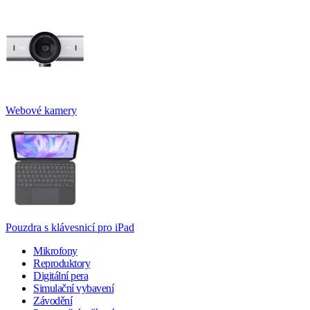
Webové kamery
Pouzdra s klávesnicí pro iPad
Mikrofony
Reproduktory
Digitální pera
Simulační vybavení
Závodění