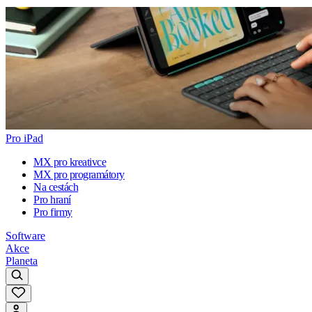
Pro iPad
MX pro kreativce
MX pro programátory
Na cestách
Pro hraní
Pro firmy
Software
Akce
Planeta