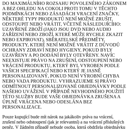
DO MAXIMÁLNÍHO ROZSAHU POVOLENÉHO ZÁKONEM
A BEZ OHLEDU NA COKOLI PROTI TOMU V TĚCHTO
PODMÍNKÁCH NEBO ZÁSADÁCH VRACENÍ ZNAČKY,
NĚKTERÉ TYPY PRODUKTŮ NENÍ MOŽNÉ ZRUŠIT,
ODSTOUPIT NEBO VRÁTIT, VČETNĚ NÁSLEDUJÍCÍHO:
UZAVŘENÉ ZBOŽÍ (JAKO JSOU DVD NEBO AUDIO
ZAŘÍZENÍ NEBO ZBOŽÍ, KTERÉ MŮŽE RYCHLE ZKAZIT
NEBO EXPIROVAT), SBĚRATELSKÉ PŘEDMĚTY,
PRODUKTY, KTERÉ NENÍ MOŽNÉ VRÁTIT Z DŮVODŮ
OCHRANY ZDRAVÍ NEBO HYGIENY, POKUD BYLY
UZAVŘENY A PO DODÁNÍ BYLY OTEVŘENY. NAVÍC
NEEXISTUJE PRÁVO NA ZRUŠENÍ, ODSTOUPENÍ NEBO
VRÁCENÍ PRODUKTU, KTERÝ BYL VYROBEN PODLE
VAŠICH SPECIFIKACÍ NEBO KTERÝ JE JASNĚ
PERSONALIZOVANÝ, POKUD NENÍ VÝROBNÍ CHYBA
NEBO VADA PRODUKTU. VYHRAZUJEME SI PRÁVO
ODMÍTNOUT PERSONALIZOVANÉ OBJEDNÁVKY PODLE
NAŠEHO UVÁŽENÍ. V PŘÍPADĚ NEVHODNÉHO POUŽITÍ
TÉTO SLUŽBY BUDE VAŠE OBJEDNÁVKA ZRUŠENA A
ÚPLNĚ VRÁCENA NEBO ODESLÁNA BEZ
PERSONALIZACE.
Pouze kupující bude mít nárok na jakákoliv práva na vrácení,
zrušení nebo odstoupení (jak je relevantní) a na vrácení příslušných
peněz. V žádném případě nebude osoba, která obdržela objednávku