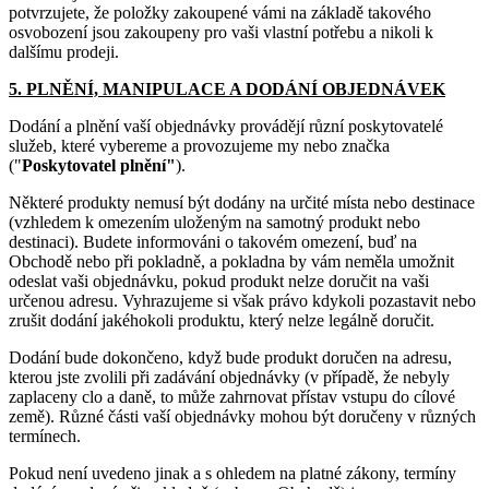
potvrzujete, že položky zakoupené vámi na základě takového
osvobození jsou zakoupeny pro vaši vlastní potřebu a nikoli k
dalšímu prodeji.
5. PLNĚNÍ, MANIPULACE A DODÁNÍ OBJEDNÁVEK
Dodání a plnění vaší objednávky provádějí různí poskytovatelé
služeb, které vybereme a provozujeme my nebo značka
("
Poskytovatel plnění"
).
Některé produkty nemusí být dodány na určité místa nebo destinace
(vzhledem k omezením uloženým na samotný produkt nebo
destinaci). Budete informováni o takovém omezení, buď na
Obchodě nebo při pokladně, a pokladna by vám neměla umožnit
odeslat vaši objednávku, pokud produkt nelze doručit na vaši
určenou adresu. Vyhrazujeme si však právo kdykoli pozastavit nebo
zrušit dodání jakéhokoli produktu, který nelze legálně doručit.
Dodání bude dokončeno, když bude produkt doručen na adresu,
kterou jste zvolili při zadávání objednávky (v případě, že nebyly
zaplaceny clo a daně, to může zahrnovat přístav vstupu do cílové
země). Různé části vaší objednávky mohou být doručeny v různých
termínech.
Pokud není uvedeno jinak a s ohledem na platné zákony, termíny