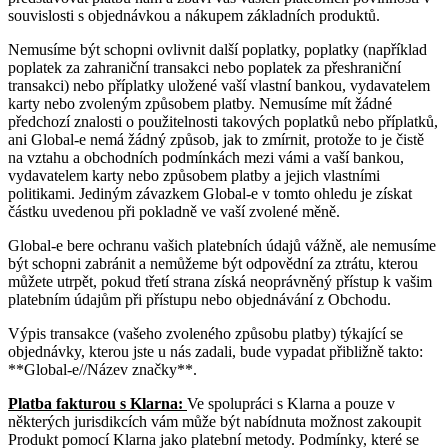
souvislosti s objednávkou a nákupem základních produktů.
Nemusíme být schopni ovlivnit další poplatky, poplatky (například
poplatek za zahraniční transakci nebo poplatek za přeshraniční
transakci) nebo příplatky uložené vaší vlastní bankou, vydavatelem
karty nebo zvoleným způsobem platby. Nemusíme mít žádné
předchozí znalosti o použitelnosti takových poplatků nebo příplatků,
ani Global-e nemá žádný způsob, jak to zmírnit, protože to je čistě
na vztahu a obchodních podmínkách mezi vámi a vaší bankou,
vydavatelem karty nebo způsobem platby a jejich vlastními
politikami. Jediným závazkem Global-e v tomto ohledu je získat
částku uvedenou při pokladně ve vaší zvolené měně.
Global-e bere ochranu vašich platebních údajů vážně, ale nemusíme
být schopni zabránit a nemůžeme být odpovědní za ztrátu, kterou
můžete utrpět, pokud třetí strana získá neoprávněný přístup k vašim
platebním údajům při přístupu nebo objednávání z Obchodu.
Výpis transakce (vašeho zvoleného způsobu platby) týkající se
objednávky, kterou jste u nás zadali, bude vypadat přibližně takto:
**Global-e//Název značky**.
Platba fakturou s Klarna:
Ve spolupráci s Klarna a pouze v
některých jurisdikcích vám může být nabídnuta možnost zakoupit
Produkt pomocí Klarna jako platební metody. Podmínky, které se