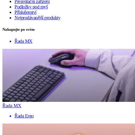
Prezentační zařízení
Podložky pod myš
Příslušenství
Nejprodávanější produkty
Nakupujte po svém
Řada MX
Řada MX
Řada Ergo