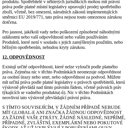
produktu. Spotřebitelé v některých jurisdikcích mohou mít právní
práva podle platné místní legislativy upravující prodej spotřebního
zboží, včetně, bez omezení, národních zákonů implementujících
směrnici EU 2019/771, tato práva nejsou touto omezenou zárukou
dotčena.
Pro jasnost, jakékoli vady nebo poškození způsobené náhodnými
událostmi nebo vaší odpovědností nebo vaším používáním
Produktů, které není v souladu s jejich zamýšleným použitím, nebo
běžným opotřebením, nebudou kryty zárukou.
12. ODPOVĚDNOST
Existují určité odpovědnosti, které nelze vyloučit podle platného
práva. Zejména nic v těchto Podmínkách neomezuje odpovědnost
za osobní úrazy nebo smrt, nebo odpovědnost za podvod. Můžete
mít určitá práva podle platné legislativy o právech spotřebitelů, která
výslovně převládá nad tímto právním řádem, včetně právních práv
týkajících se vadného produktu(-ů). Nic v těchto Podmínkách
neovlivní tato výslovně převládající právní práva.
S TÍMTO SOUVISEJÍCÍM, V ŽÁDNÉM PŘÍPADĚ NEBUDE
MÍT GLOBAL-E ANI ZNAČKA ŽÁDNOU ODPOVĚDNOST
ZA ŽÁDNÉ VAŠE ZTRÁTY, ŽÁDNÉ NÁSLEDNÉ, NEPŘÍMÉ,
PŘÍPADNÉ, ZVLÁŠTNÍ, EXEMPLÁRNÍ NEBO POKUTOVÉ
ŠKODY, AŤ UŽ VYPLÝVAJÍ Z PORUŠENÍ SMLOUVY,