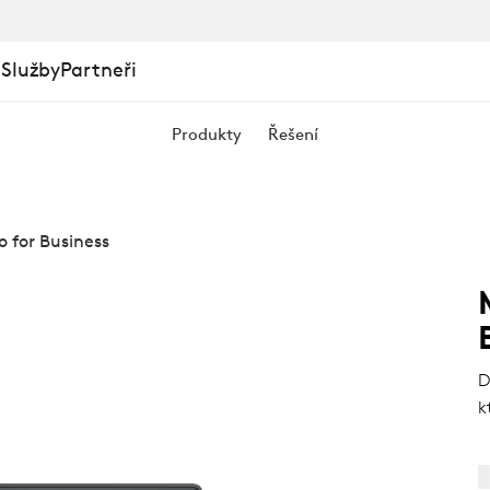
 Služby
Partneři
Produkty
Řešení
for Business
D
k