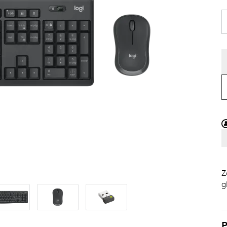
Z
g
P