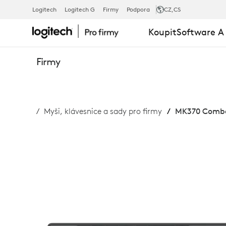
MK370
Logitech
Logitech G
Firmy
Podpora
CZ
,CS
Koupit
Software A
COMBO
Firmy
FOR
Myši, klávesnice a sady pro firmy
MK370 Combo 
BUSINESS